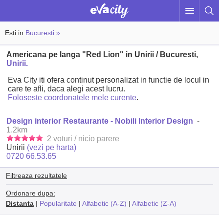
Esti in
Bucuresti »
Americana pe langa "Red Lion" in Unirii / Bucuresti,
Unirii.
Eva City iti ofera continut personalizat in functie de locul in
care te afli, daca alegi acest lucru.
Foloseste coordonatele mele curente
.
Design interior Restaurante - Nobili Interior Design
-
1.2km
2 voturi / nicio parere
Unirii
(vezi pe harta)
0720 66.53.65
Filtreaza rezultatele
Ordonare dupa:
Distanta
|
Popularitate
|
Alfabetic (A-Z)
|
Alfabetic (Z-A)