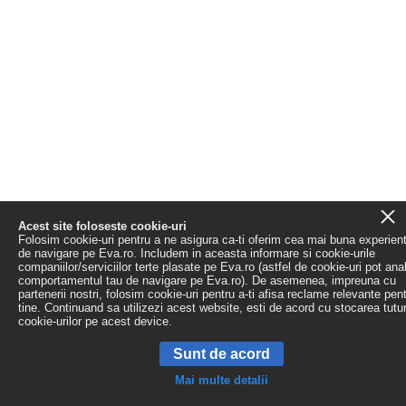
Acest site foloseste cookie-uri
Folosim cookie-uri pentru a ne asigura ca-ti oferim cea mai buna experien
de navigare pe Eva.ro. Includem in aceasta informare si cookie-urile
companiilor/serviciilor terte plasate pe Eva.ro (astfel de cookie-uri pot ana
comportamentul tau de navigare pe Eva.ro). De asemenea, impreuna cu
partenerii nostri, folosim cookie-uri pentru a-ti afisa reclame relevante pen
tine. Continuand sa utilizezi acest website, esti de acord cu stocarea tutu
cookie-urilor pe acest device.
Sunt de acord
Mai multe detalii