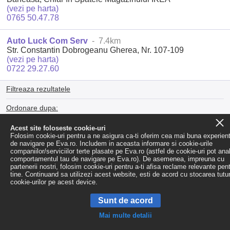
(vezi pe harta)
0765 50.47.78
Auto Luck Com Serv
- 7.4km
Str. Constantin Dobrogeanu Gherea, Nr. 107-109
(vezi pe harta)
0722 29.27.60
Filtreaza rezultatele
Ordonare dupa:
Distanta
|
Popularitate
|
Alfabetic (A-Z)
|
Alfabetic (Z-A)
Acest site foloseste cookie-uri
Folosim cookie-uri pentru a ne asigura ca-ti oferim cea mai buna experien
de navigare pe Eva.ro. Includem in aceasta informare si cookie-urile
companiilor/serviciilor terte plasate pe Eva.ro (astfel de cookie-uri pot ana
comportamentul tau de navigare pe Eva.ro). De asemenea, impreuna cu
partenerii nostri, folosim cookie-uri pentru a-ti afisa reclame relevante pen
tine. Continuand sa utilizezi acest website, esti de acord cu stocarea tutu
cookie-urilor pe acest device.
Sunt de acord
Mai multe detalii