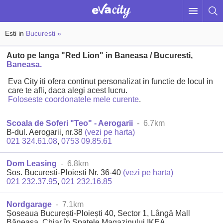
Esti in
Bucuresti »
Auto pe langa "Red Lion" in Baneasa / Bucuresti,
Baneasa.
Eva City iti ofera continut personalizat in functie de locul in
care te afli, daca alegi acest lucru.
Foloseste coordonatele mele curente
.
Scoala de Soferi "Teo" - Aerogarii
- 6.7km
B-dul. Aerogarii, nr.38
(vezi pe harta)
021 324.61.08
,
0753 09.85.61
Dom Leasing
- 6.8km
Sos. Bucuresti-Ploiesti Nr. 36-40
(vezi pe harta)
021 232.37.95
,
021 232.16.85
Nordgarage
- 7.1km
Șoseaua București-Ploiești 40, Sector 1, Lângă Mall
Băneasa, Chiar în Spatele Magazinului IKEA