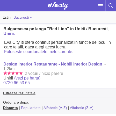
Esti in
Bucuresti »
Bulgareasca pe langa "Red Lion" in Unirii / Bucuresti,
Unirii.
Eva City iti ofera continut personalizat in functie de locul in
care te afli, daca alegi acest lucru.
Foloseste coordonatele mele curente
.
Design interior Restaurante - Nobili Interior Design
-
1.2km
2 voturi / nicio parere
Unirii
(vezi pe harta)
0720 66.53.65
Filtreaza rezultatele
Ordonare dupa:
Distanta
|
Popularitate
|
Alfabetic (A-Z)
|
Alfabetic (Z-A)