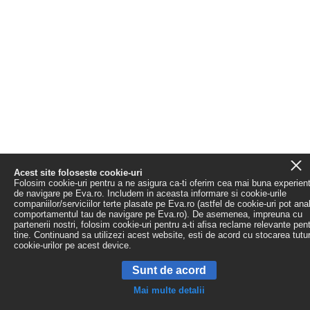
Acest site foloseste cookie-uri
Folosim cookie-uri pentru a ne asigura ca-ti oferim cea mai buna experien
de navigare pe Eva.ro. Includem in aceasta informare si cookie-urile
companiilor/serviciilor terte plasate pe Eva.ro (astfel de cookie-uri pot ana
comportamentul tau de navigare pe Eva.ro). De asemenea, impreuna cu
partenerii nostri, folosim cookie-uri pentru a-ti afisa reclame relevante pen
tine. Continuand sa utilizezi acest website, esti de acord cu stocarea tutu
cookie-urilor pe acest device.
Sunt de acord
Mai multe detalii