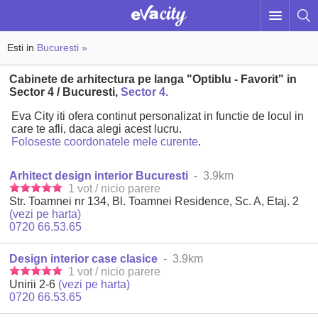
Esti in
Bucuresti »
Cabinete de arhitectura pe langa "Optiblu - Favorit" in
Sector 4 / Bucuresti,
Sector 4.
Eva City iti ofera continut personalizat in functie de locul in
care te afli, daca alegi acest lucru.
Foloseste coordonatele mele curente
.
Arhitect design interior Bucuresti
- 3.9km
1 vot / nicio parere
Str. Toamnei nr 134, Bl. Toamnei Residence, Sc. A, Etaj. 2
(vezi pe harta)
0720 66.53.65
Design interior case clasice
- 3.9km
1 vot / nicio parere
Unirii 2-6
(vezi pe harta)
0720 66.53.65