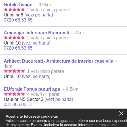
Nobili Design
- 3.9km
2 voturi / nicio parere
Unirii nr 8
(vezi pe harta)
0720 66.53.65
Amenajari interioare Bucuresti
- 4km
2 voturi / nicio parere
Unirii 10
(vezi pe harta)
0720 66.53.65
Arhitect Bucuresti - Arhitectura de interior case vile
-
4km
1 vot / nicio parere
Unirii 10
(vezi pe harta)
EUforaje Foraje puturi apa
- 4.5km
4 voturi / 4 pareri
Halelor N5 Sector 3
(vezi pe harta)
031 005.02.11
Acest site foloseste cookie-uri
Piele naturala, tapiterie, canapele
- 4.5km
Folosim cookie-uri pentru a ne asigura ca-ti oferim cea mai buna experien
3 voturi / 1 parere
de navigare pe Eva.ro. Includem in aceasta informare si cookie-urile