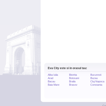
Eva City este si in orasul tau:
Alba Iulia
Bistrita
Bucuresti
Arad
Botosani
Buzau
Bacau
Braila
Cluj Napoca
Baia Mare
Brasov
Constanta
Co