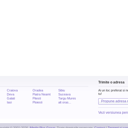
Trimite o adresa
Craiova
Oradea
Sibiu
Ai un loc preferat si 
tu!
Deva
Piatra Neamt
Suceava
Galati
Pitesti
Targu Mures
Propune adresa 
Iasi
Ploiesti
alt oras...
Vezi versiunea pen
pyright © 2001-2026,
iMedia Plus Group
. Toate drepturile rezervate.
Contact
|
Termeni si cond