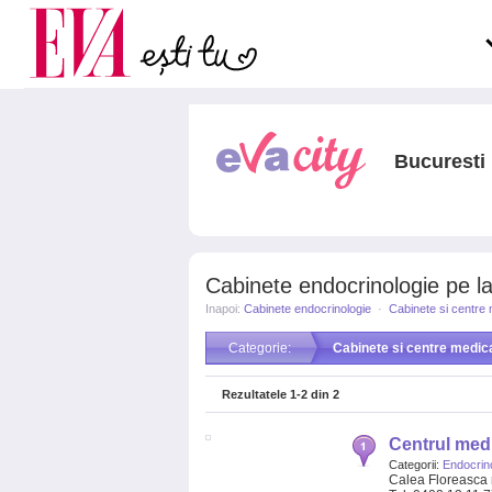
Carieră
pe măsură ce înaintezi î
Actualitate
Bucuresti
Cabinete endocrinologie pe la
Inapoi:
Cabinete endocrinologie
·
Cabinete si centre
Categorie:
Cabinete si centre medic
Rezultatele
1-2
din
2
Centrul medi
Categorii:
Endocrin
Calea Floreasca 