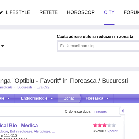
n vârstă
de dureroasă este investigația
LIFESTYLE
RETETE
HOROSCOP
CITY
FORU
Cauta adrese utile si reduceri in zona ta
nga "Optiblu - Favorit" in Floreasca / Bucuresti
 medicale
·
Bucuresti
·
Eva City
ale
Endocrinologie
Zona:
Floreasca
Ordoneaza dupa:
Distanta
cal Bio - Medica
3
voturi /
6 pareri
ologie
,
Boli infectioase
,
Alergologie
,
...
nr 111-113.