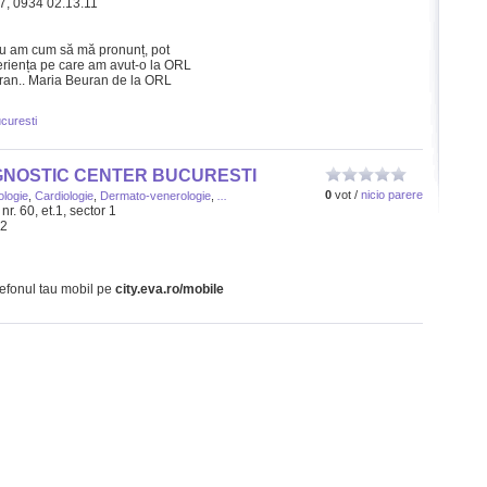
77, 0934 02.13.11
nu am cum să mă pronunț, pot
riența pe care am avut-o la ORL
uran.. Maria Beuran de la ORL
ucuresti
GNOSTIC CENTER BUCURESTI
0
vot /
nicio parere
ologie
,
Cardiologie
,
Dermato-venerologie
,
...
r. 60, et.1, sector 1
32
lefonul tau mobil pe
city.eva.ro/mobile