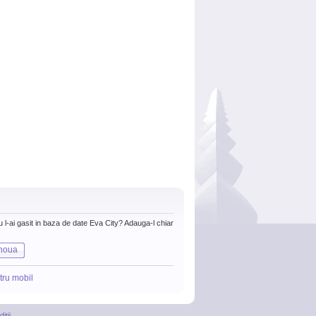
nu l-ai gasit in baza de date Eva City? Adauga-l chiar
noua
tru mobil
itii