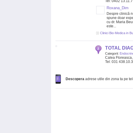
Tel: 0402 13.11.
Roxana_Dim
Despre clinică 
spune doar expe
cu dr. Maria Be
este...
Clinici Bio-Medica in B
TOTAL DIA
Categorii:
Endocrin
Calea Floreasca, n
Tel: 031 438.10.
Descopera
adrese utile din zona ta pe te