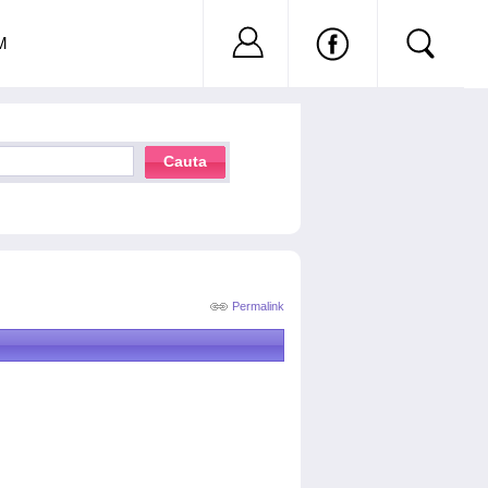
Nu ai cont?
Inregistreaza-
M
Cauta
Permalink