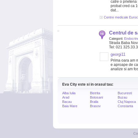
catre o prietena
probat cred ca 1
dat...
Centre medicale Eurocl
Centrul de s
Categorii:
Endocrin
Strada Baba Nova
Tel: 021 325.33.
georgi11
Prima oara am me
e aproape de ca
analize si am fos
Eva City este si in orasul tau:
Alba Iulia
Bistrita
Bucuresti
Arad
Botosani
Buzau
Bacau
Braila
Cluj Napoca
Baia Mare
Brasov
Constanta
Co