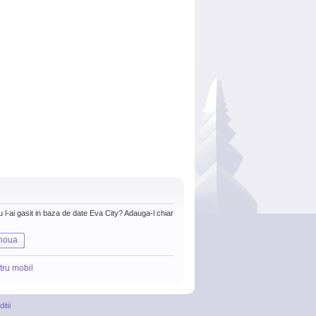
nu l-ai gasit in baza de date Eva City? Adauga-l chiar
noua
tru mobil
itii