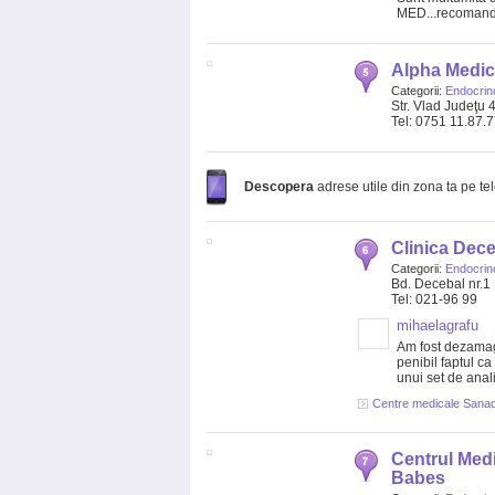
MED...recomand 
Alpha Medic
Categorii:
Endocrin
Str. Vlad Judeţu 
Tel: 0751 11.87.
Descopera
adrese utile din zona ta pe te
Clinica Dec
Categorii:
Endocrin
Bd. Decebal nr.1
Tel: 021-96 99
mihaelagrafu
Am fost dezamagit
penibil faptul ca
unui set de anali
Centre medicale Sanad
Centrul Medi
Babes