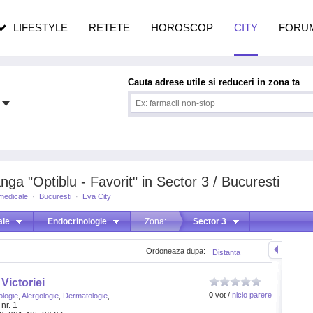
pe măsură ce înaintezi în vârstă
LIFESTYLE
RETETE
HOROSCOP
CITY
FORU
Cauta adrese utile si reduceri in zona ta
ga "Optiblu - Favorit" in Sector 3 / Bucuresti
 medicale
·
Bucuresti
·
Eva City
ale
Endocrinologie
Zona:
Sector 3
Ordoneaza dupa:
Distanta
Victoriei
0
vot /
nicio parere
ologie
,
Alergologie
,
Dermatologie
,
...
nr. 1