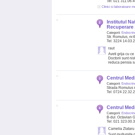
Tel: 021 311.06.
Clinici si laboratoare 
Institutul N
Recuperare 
Categorii:
Endocrin
Str. Romulus, nr.
Tel: 3224 14.03.
raut
Aveti grija cu ce
Doctorii sunt nis
reduca pensia s
Centrul Med
Categorii:
Endocrin
Strada Romulus n
Tel: 0724 22.32.
Centrul Med
Categorii:
Endocrin
B-dul. Octavian G
Tel: 021 323.00.
Camelia Zlataru
Sunt multumita de