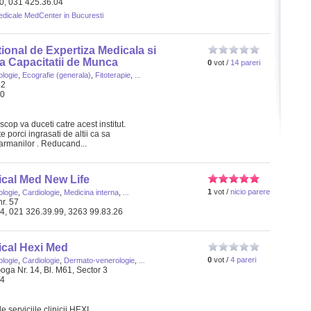
40, 031 425.36.04
medicale MedCenter in Bucuresti
ational de Expertiza Medicala si
a Capacitatii de Munca
0
vot /
14 pareri
ologie
,
Ecografie (generala)
,
Fitoterapie
,
...
62
20
 scop va duceti catre acest institut.
te porci ingrasati de altii ca sa
armanilor . Reducand...
ical Med New Life
1
vot /
nicio parere
ologie
,
Cardiologie
,
Medicina interna
,
...
r. 57
24, 021 326.39.99, 3263 99.83.26
ical Hexi Med
0
vot /
4 pareri
ologie
,
Cardiologie
,
Dermato-venerologie
,
...
oga Nr. 14, Bl. M61, Sector 3
34
 serviciile clinicii HEXI