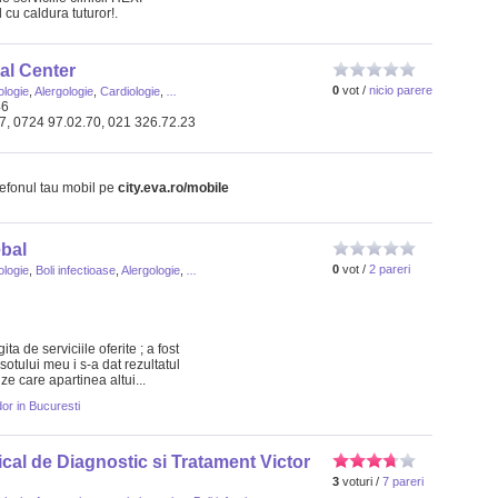
cu caldura tuturor!.
al Center
0
vot /
nicio parere
ologie
,
Alergologie
,
Cardiologie
,
...
46
77, 0724 97.02.70, 021 326.72.23
lefonul tau mobil pe
city.eva.ro/mobile
ebal
0
vot /
2 pareri
ologie
,
Boli infectioase
,
Alergologie
,
...
a de serviciile oferite ; a fost
 sotului meu i s-a dat rezultatul
ze care apartinea altui...
or in Bucuresti
cal de Diagnostic si Tratament Victor
3
voturi /
7 pareri