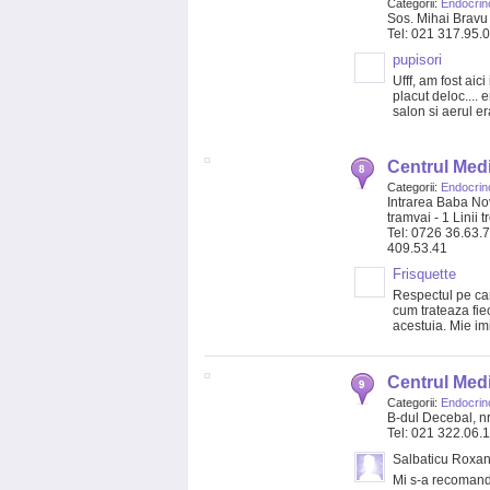
Categorii:
Endocrin
Sos. Mihai Bravu 
Tel: 021 317.95.
pupisori
Ufff, am fost aic
placut deloc.... 
salon si aerul er
Centrul Med
Categorii:
Endocrin
Intrarea Baba Nov
tramvai - 1 Linii 
Tel: 0726 36.63.
409.53.41
Frisquette
Respectul pe car
cum trateaza fi
acestuia. Mie imi 
Centrul Med
Categorii:
Endocrin
B-dul Decebal, nr
Tel: 021 322.06.
Salbaticu Roxan
Mi s-a recomand