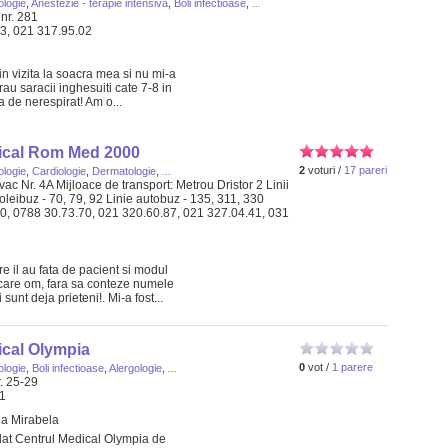
ologie
,
Anestezie - terapie intensiva
,
Boli infectioase
,
...
nr. 281
03, 021 317.95.02
i in vizita la soacra mea si nu mi-a
erau saracii inghesuiti cate 7-8 in
a de nerespirat! Am o...
ical Rom Med 2000
2
voturi /
17 pareri
ologie
,
Cardiologie
,
Dermatologie
,
...
ac Nr. 4A Mijloace de transport: Metrou Dristor 2 Linii
troleibuz - 70, 79, 92 Linie autobuz - 135, 311, 330
70, 0788 30.73.70, 021 320.60.87, 021 327.04.41, 031
e il au fata de pacient si modul
ecare om, fara sa conteze numele
sunt deja prieteni!. Mi-a fost...
ical Olympia
0
vot /
1 parere
ologie
,
Boli infectioase
,
Alergologie
,
...
. 25-29
11
a Mirabela
at Centrul Medical Olympia de