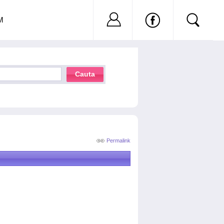
Nu ai cont?
Inregistreaza-
M
Cauta
Permalink