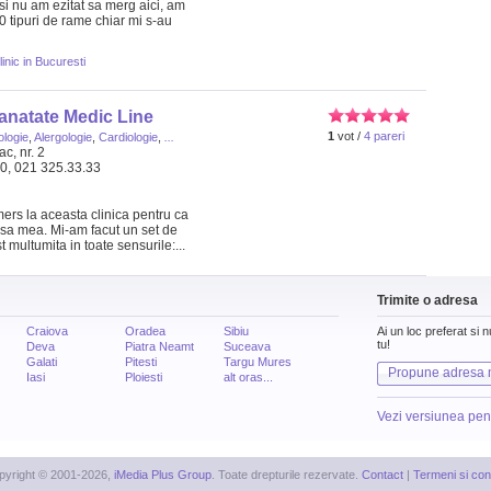
 si nu am ezitat sa merg aici, am
0 tipuri de rame chiar mi s-au
inic in Bucuresti
anatate Medic Line
1
vot /
4 pareri
ologie
,
Alergologie
,
Cardiologie
,
...
c, nr. 2
30, 021 325.33.33
rs la aceasta clinica pentru ca
sa mea. Mi-am facut un set de
t multumita in toate sensurile:...
Trimite o adresa
Craiova
Oradea
Sibiu
Ai un loc preferat si 
tu!
Deva
Piatra Neamt
Suceava
Galati
Pitesti
Targu Mures
Propune adresa 
Iasi
Ploiesti
alt oras...
Vezi versiunea pen
pyright © 2001-2026,
iMedia Plus Group
. Toate drepturile rezervate.
Contact
|
Termeni si cond