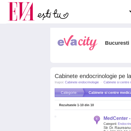
Carieră
la medic
Actualitate
Bucuresti
Cabinete endocrinologie pe lan
Inapoi:
Cabinete endocrinologie
·
Cabinete si centre
Categorie:
Cabinete si centre medic
Rezultatele
1-10
din
10
MedCenter - 
Categorii:
Endocrin
Str. Dr. Raureanu 