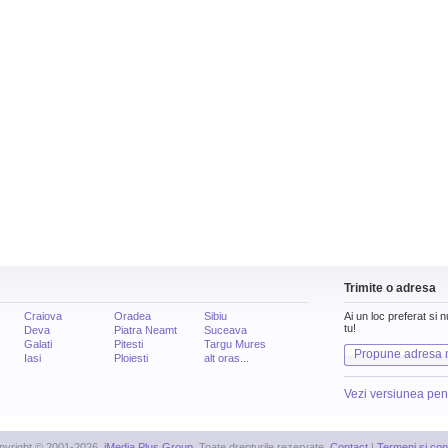
Trimite o adresa
Craiova
Oradea
Sibiu
Ai un loc preferat si 
tu!
Deva
Piatra Neamt
Suceava
Galati
Pitesti
Targu Mures
Propune adresa 
Iasi
Ploiesti
alt oras...
Vezi versiunea pen
pyright © 2001-2026,
iMedia Plus Group
. Toate drepturile rezervate.
Contact
|
Termeni si cond