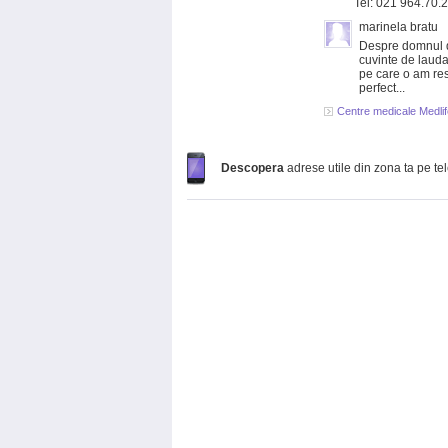
Tel: 021 964.70.
marinela bratu
Despre domnul d
cuvinte de lauda
pe care o am res
perfect...
Centre medicale Medlif
Descopera
adrese utile din zona ta pe te