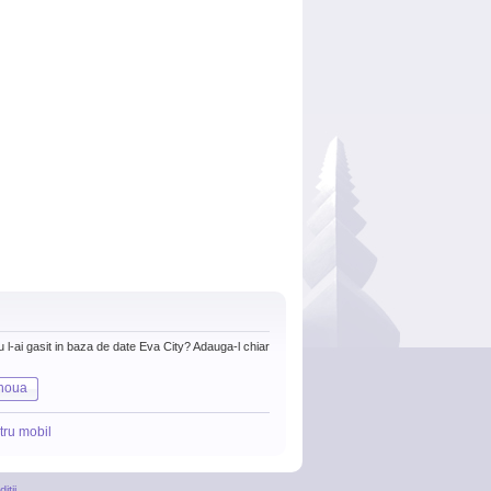
nu l-ai gasit in baza de date Eva City? Adauga-l chiar
noua
tru mobil
itii