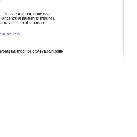
21
octor Mitroi se pot spune doar
 iar pentru ai multumi pt minunea
pectiv un baietel superb si
e in Bucuresti
lefonul tau mobil pe
city.eva.ro/mobile