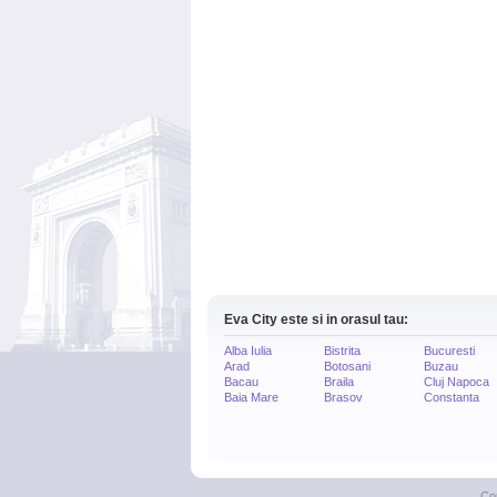
Eva City este si in orasul tau:
Alba Iulia
Bistrita
Bucuresti
Arad
Botosani
Buzau
Bacau
Braila
Cluj Napoca
Baia Mare
Brasov
Constanta
Co