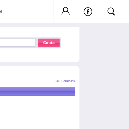
Nu ai cont?
Inregistreaza-
M
Cauta
Permalink