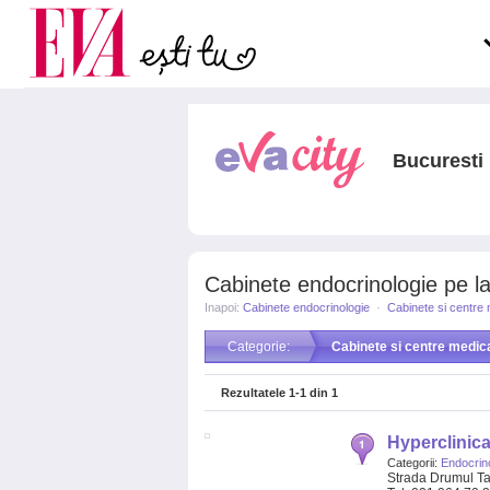
Carieră
pe măsură ce înaintezi î
Actualitate
Bucuresti
Cabinete endocrinologie pe lan
Inapoi:
Cabinete endocrinologie
·
Cabinete si centre
Categorie:
Cabinete si centre medic
Rezultatele
1-1
din
1
Hyperclinica
Categorii:
Endocrin
Strada Drumul Ta