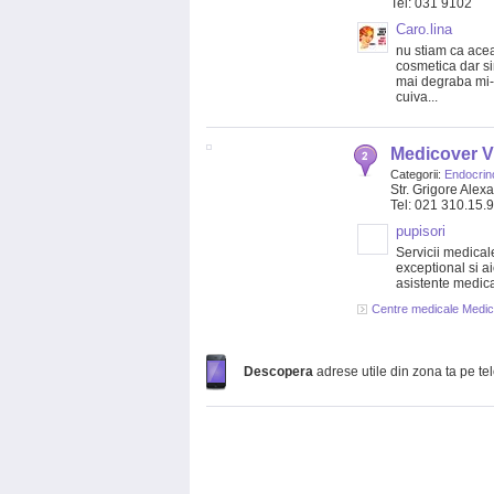
Tel: 031 9102
Caro.lina
nu stiam ca acea
cosmetica dar si
mai degraba mi-as
cuiva...
Medicover Vi
Categorii:
Endocrin
Str. Grigore Ale
Tel: 021 310.15.
pupisori
Servicii medical
exceptional si ai
asistente medical
Centre medicale Medic
Descopera
adrese utile din zona ta pe te