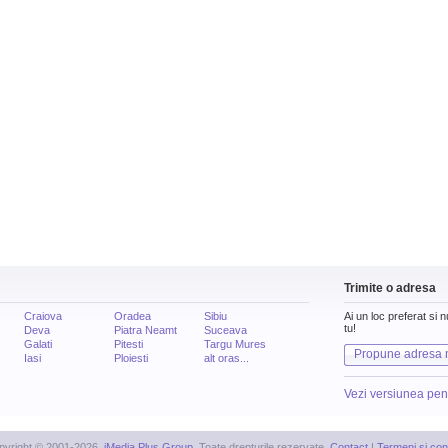
Trimite o adresa
Craiova
Oradea
Sibiu
Ai un loc preferat si 
tu!
Deva
Piatra Neamt
Suceava
Galati
Pitesti
Targu Mures
Propune adresa 
Iasi
Ploiesti
alt oras...
Vezi versiunea pen
pyright © 2001-2026,
iMedia Plus Group
. Toate drepturile rezervate.
Contact
|
Termeni si cond