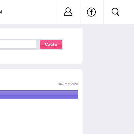
Nu ai cont?
Inregistreaza-
M
Cauta
Permalink