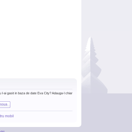
nu l-ai gasit in baza de date Eva City? Adauga-l chiar
noua
tru mobil
itii