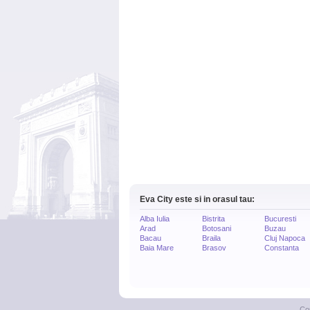
Eva City este si in orasul tau:
Alba Iulia
Bistrita
Bucuresti
Arad
Botosani
Buzau
Bacau
Braila
Cluj Napoca
Baia Mare
Brasov
Constanta
Co