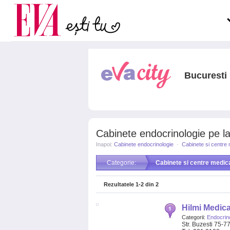
Carieră
pe măsură ce înaintezi î
Actualitate
Bucuresti
Cabinete endocrinologie pe lan
Inapoi:
Cabinete endocrinologie
·
Cabinete si centre
Categorie:
Cabinete si centre medic
Rezultatele
1-2
din
2
Hilmi Medica
Categorii:
Endocrin
Str. Buzesti 75-7