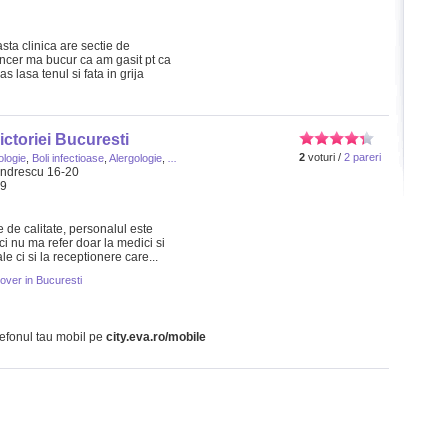
sta clinica are sectie de
ncer ma bucur ca am gasit pt ca
 lasa tenul si fata in grija
ctoriei Bucuresti
2
voturi /
2 pareri
ologie
,
Boli infectioase
,
Alergologie
,
...
xandrescu 16-20
99
e de calitate, personalul este
ci nu ma refer doar la medici si
e ci si la receptionere care...
over in Bucuresti
lefonul tau mobil pe
city.eva.ro/mobile