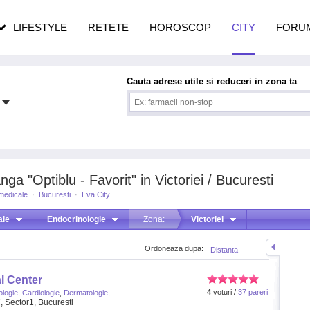
n vârstă
de dureroasă este investigația
LIFESTYLE
RETETE
HOROSCOP
CITY
FORU
Cauta adrese utile si reduceri in zona ta
ga "Optiblu - Favorit" in Victoriei / Bucuresti
 medicale
·
Bucuresti
·
Eva City
ale
Endocrinologie
Zona:
Victoriei
Ordoneaza dupa:
Distanta
l Center
4
voturi /
37 pareri
ologie
,
Cardiologie
,
Dermatologie
,
...
7, Sector1, Bucuresti