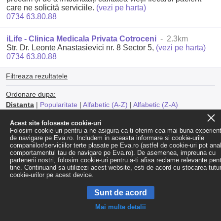
care ne solicită serviciile.
(vezi pe harta)
0734 63.80.88
iLife - Clinica Medicala Privata Cotroceni
- 2.3km
Str. Dr. Leonte Anastasievici nr. 8 Sector 5,
(vezi pe harta)
0734 63.80.88
Filtreaza rezultatele
Ordonare dupa:
Distanta
|
Popularitate
|
Alfabetic (A-Z)
|
Alfabetic (Z-A)
Acest site foloseste cookie-uri
Folosim cookie-uri pentru a ne asigura ca-ti oferim cea mai buna experien
de navigare pe Eva.ro. Includem in aceasta informare si cookie-urile
companiilor/serviciilor terte plasate pe Eva.ro (astfel de cookie-uri pot ana
comportamentul tau de navigare pe Eva.ro). De asemenea, impreuna cu
partenerii nostri, folosim cookie-uri pentru a-ti afisa reclame relevante pen
tine. Continuand sa utilizezi acest website, esti de acord cu stocarea tutu
cookie-urilor pe acest device.
Sunt de acord
Mai multe detalii