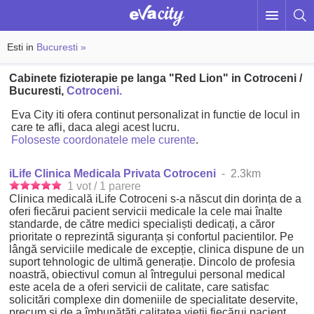
Esti in
Bucuresti »
Cabinete fizioterapie pe langa "Red Lion" in Cotroceni /
Bucuresti,
Cotroceni.
Eva City iti ofera continut personalizat in functie de locul in
care te afli, daca alegi acest lucru.
Foloseste coordonatele mele curente
.
iLife Clinica Medicala Privata Cotroceni
- 2.3km
1 vot / 1 parere
Clinica medicală iLife Cotroceni s-a născut din dorința de a
oferi fiecărui pacient servicii medicale la cele mai înalte
standarde, de către medici specialiști dedicați, a căror
prioritate o reprezintă siguranța și confortul pacientilor. Pe
lângă serviciile medicale de excepție, clinica dispune de un
suport tehnologic de ultimă generație. Dincolo de profesia
noastră, obiectivul comun al întregului personal medical
este acela de a oferi servicii de calitate, care satisfac
solicitări complexe din domeniile de specialitate deservite,
precum și de a îmbunătăți calitatea vieții fiecărui pacient