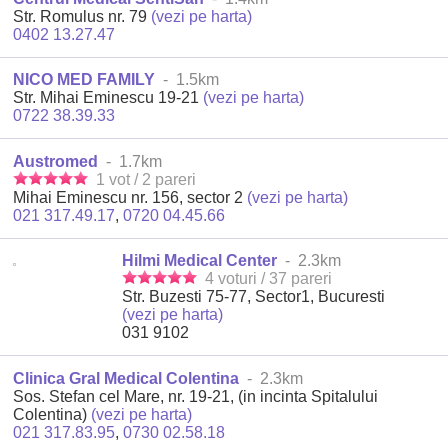
Str. Romulus nr. 79
(vezi pe harta)
0402 13.27.47
NICO MED FAMILY
- 1.5km
Str. Mihai Eminescu 19-21
(vezi pe harta)
0722 38.39.33
Austromed
- 1.7km
1 vot / 2 pareri
Mihai Eminescu nr. 156, sector 2
(vezi pe harta)
021 317.49.17
,
0720 04.45.66
Hilmi Medical Center
- 2.3km
4 voturi / 37 pareri
Str. Buzesti 75-77, Sector1, Bucuresti
(vezi pe harta)
031 9102
Clinica Gral Medical Colentina
- 2.3km
Sos. Stefan cel Mare, nr. 19-21, (in incinta Spitalului
Colentina)
(vezi pe harta)
021 317.83.95
,
0730 02.58.18