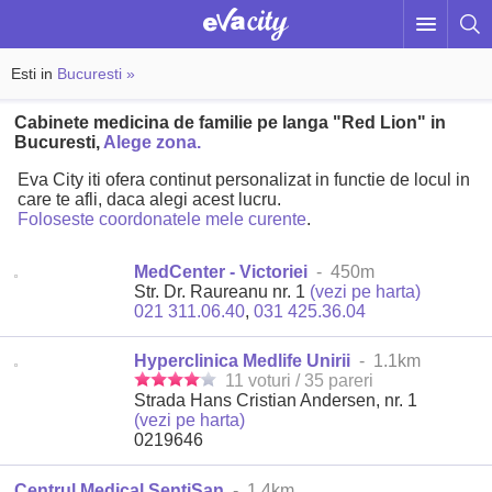
Esti in
Bucuresti »
Cabinete medicina de familie pe langa "Red Lion" in
Bucuresti,
Alege zona.
Eva City iti ofera continut personalizat in functie de locul in
care te afli, daca alegi acest lucru.
Foloseste coordonatele mele curente
.
MedCenter - Victoriei
- 450m
Str. Dr. Raureanu nr. 1
(vezi pe harta)
021 311.06.40
,
031 425.36.04
Hyperclinica Medlife Unirii
- 1.1km
11 voturi / 35 pareri
Strada Hans Cristian Andersen, nr. 1
(vezi pe harta)
0219646
Centrul Medical SentiSan
- 1.4km