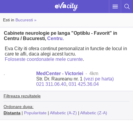
Esti in
Bucuresti »
Cabinete neurologie pe langa "Optiblu - Favorit" in
Centru / Bucuresti,
Centru.
Eva City iti ofera continut personalizat in functie de locul in
care te afli, daca alegi acest lucru.
Foloseste coordonatele mele curente
.
MedCenter - Victoriei
- 4km
Str. Dr. Raureanu nr. 1
(vezi pe harta)
021 311.06.40
,
031 425.36.04
Filtreaza rezultatele
Ordonare dupa:
Distanta
|
Popularitate
|
Alfabetic (A-Z)
|
Alfabetic (Z-A)