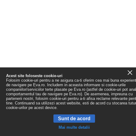
Acest site foloseste cookie-uri
Folosim cookie-uri pentru a ne asigura ca-ti oferim cea mai buna experien
de navigare pe Eva.ro. Includem in aceasta informare si cookie-urile
companiilor/serviciilor terte plasate pe Eva.ro (astfel de cookie-uri pot ana
comportamentul tau de navigare pe Eva.ro). De asemenea, impreuna cu
partenerii nostri, folosim cookie-uri pentru a-ti afisa reclame relevante pen
tine. Continuand sa utilizezi acest website, esti de acord cu stocarea tutu
cookie-urilor pe acest device.
Sunt de acord
Mai multe detalii