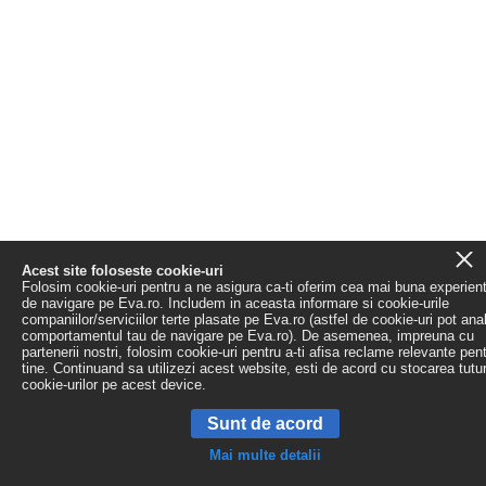
Acest site foloseste cookie-uri
Folosim cookie-uri pentru a ne asigura ca-ti oferim cea mai buna experien
de navigare pe Eva.ro. Includem in aceasta informare si cookie-urile
companiilor/serviciilor terte plasate pe Eva.ro (astfel de cookie-uri pot ana
comportamentul tau de navigare pe Eva.ro). De asemenea, impreuna cu
partenerii nostri, folosim cookie-uri pentru a-ti afisa reclame relevante pen
tine. Continuand sa utilizezi acest website, esti de acord cu stocarea tutu
cookie-urilor pe acest device.
Sunt de acord
Mai multe detalii