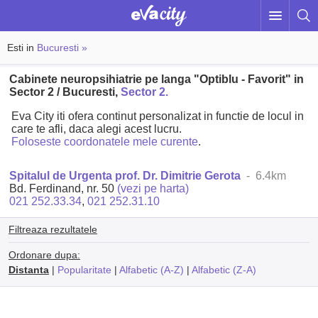
Esti in
Bucuresti »
Cabinete neuropsihiatrie pe langa "Optiblu - Favorit" in
Sector 2 / Bucuresti,
Sector 2.
Eva City iti ofera continut personalizat in functie de locul in
care te afli, daca alegi acest lucru.
Foloseste coordonatele mele curente
.
Spitalul de Urgenta prof. Dr. Dimitrie Gerota
- 6.4km
Bd. Ferdinand, nr. 50
(vezi pe harta)
021 252.33.34
,
021 252.31.10
Filtreaza rezultatele
Ordonare dupa:
Distanta
|
Popularitate
|
Alfabetic (A-Z)
|
Alfabetic (Z-A)