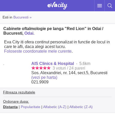
Esti in
Bucuresti »
Cabinete oftalmologie pe langa "Red Lion" in Odai /
Bucuresti,
Odai.
Eva City iti ofera continut personalizat in functie de locul in
care te afli, daca alegi acest lucru.
Foloseste coordonatele mele curente
.
AIS Clinics & Hospital
- 5.6km
3 voturi / 24 pareri
Sos. Alexandriei, nr. 144, sect.5, Bucuresti
(vezi pe harta)
021.9909
Filtreaza rezultatele
Ordonare dupa:
Distanta
|
Popularitate
|
Alfabetic (A-Z)
|
Alfabetic (Z-A)