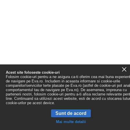
Acest site foloseste cookie-uri
Folosim cookie-uri pentru a ne asigura ca-ti oferim cea mai buna experien
de navigare pe Eva.ro. Includem in aceasta informare si cookie-urile
companiilor/serviciilor terte plasate pe Eva.ro (astfel de cookie-uri pot ana
comportamentul tau de navigare pe Eva.ro). De asemenea, impreuna cu
partenerii nostri, folosim cookie-uri pentru a-ti afisa reclame relevante pen
tine. Continuand sa utilizezi acest website, esti de acord cu stocarea tutu
cookie-urilor pe acest device.
Sunt de acord
Mai multe detalii