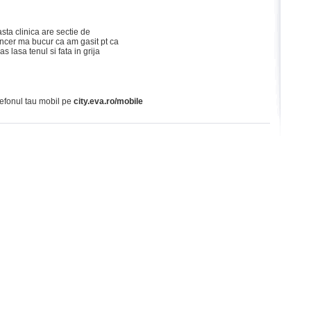
sta clinica are sectie de
ncer ma bucur ca am gasit pt ca
 lasa tenul si fata in grija
lefonul tau mobil pe
city.eva.ro/mobile