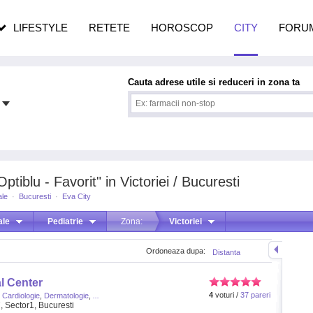
n vârstă
de dureroasă este investigația
LIFESTYLE
RETETE
HOROSCOP
CITY
FORU
Cauta adrese utile si reduceri in zona ta
tiblu - Favorit" in Victoriei / Bucuresti
ale
·
Bucuresti
·
Eva City
ale
Pediatrie
Zona:
Victoriei
Ordoneaza dupa:
Distanta
l Center
4
voturi /
37 pareri
,
Cardiologie
,
Dermatologie
,
...
7, Sector1, Bucuresti