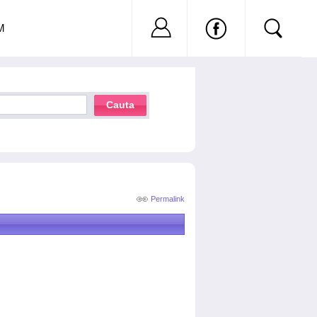
Nu ai cont?
Inregistreaza-
M
Cauta
Permalink