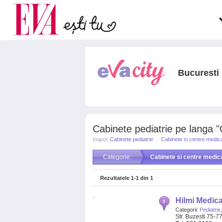
Carieră
pe măsură ce înaintezi î
Actualitate
Bucuresti
Cabinete pediatrie pe langa "Op
Inapoi:
Cabinete pediatrie
·
Cabinete si centre medic
Categorie:
Cabinete si centre medic
Rezultatele
1-1
din
1
Hilmi Medica
Categorii:
Pediatrie
Str. Buzesti 75-7