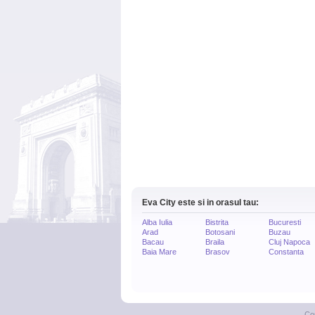
Eva City este si in orasul tau:
Alba Iulia
Bistrita
Bucuresti
Arad
Botosani
Buzau
Bacau
Braila
Cluj Napoca
Baia Mare
Brasov
Constanta
Co