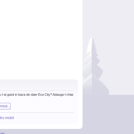
nu l-ai gasit in baza de date Eva City? Adauga-l chiar
noua
tru mobil
itii