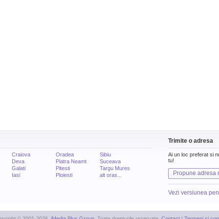
Trimite o adresa
Craiova
Oradea
Sibiu
Ai un loc preferat si 
tu!
Deva
Piatra Neamt
Suceava
Galati
Pitesti
Targu Mures
Propune adresa 
Iasi
Ploiesti
alt oras...
Vezi versiunea pen
pyright © 2001-2026,
iMedia Plus Group
. Toate drepturile rezervate.
Contact
|
Termeni si cond