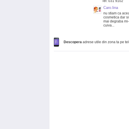
Tel: 031 9102
Caro.lina
nu stiam ca acea
cosmetica dar si
mai degraba mi-as
cuiva...
Descopera
adrese utile din zona ta pe te