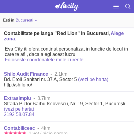
Esti in
Bucuresti »
Contabilitate pe langa "Red Lion" in Bucuresti,
Alege
zona.
Eva City iti ofera continut personalizat in functie de locul in
care te afli, daca alegi acest lucru.
Foloseste coordonatele mele curente
.
Shilo Audit Finance
- 2.1km
Bd. Eroii Sanitari nr. 37 A, Sector 5
(vezi pe harta)
http://shilo.ro/
Extrasimplu
- 3.7km
Strada Pictor Barbu Iscovescu, Nr. 19, Sector 1, București
(vezi pe harta)
2192 58.07.84
Contabilicesc
- 4km
1 vot / nicio parere