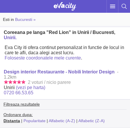
Esti in
Bucuresti »
Coreeana pe langa "Red Lion" in Unirii / Bucuresti,
Unirii.
Eva City iti ofera continut personalizat in functie de locul in
care te afli, daca alegi acest lucru.
Foloseste coordonatele mele curente
.
Design interior Restaurante - Nobili Interior Design
-
1.2km
2 voturi / nicio parere
Unirii
(vezi pe harta)
0720 66.53.65
Filtreaza rezultatele
Ordonare dupa:
Distanta
|
Popularitate
|
Alfabetic (A-Z)
|
Alfabetic (Z-A)