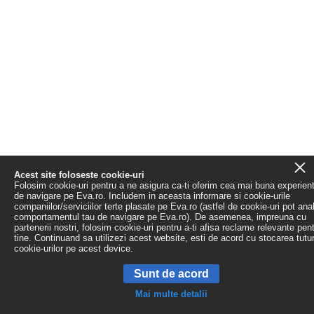
Acest site foloseste cookie-uri
Folosim cookie-uri pentru a ne asigura ca-ti oferim cea mai buna experien
de navigare pe Eva.ro. Includem in aceasta informare si cookie-urile
companiilor/serviciilor terte plasate pe Eva.ro (astfel de cookie-uri pot ana
comportamentul tau de navigare pe Eva.ro). De asemenea, impreuna cu
partenerii nostri, folosim cookie-uri pentru a-ti afisa reclame relevante pen
tine. Continuand sa utilizezi acest website, esti de acord cu stocarea tutu
cookie-urilor pe acest device.
Sunt de acord
Mai multe detalii