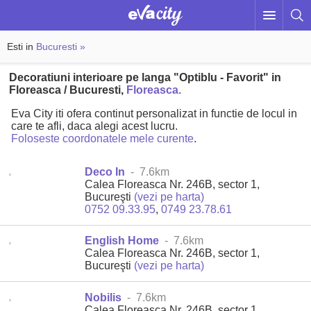
Esti in
Bucuresti »
Decoratiuni interioare pe langa "Optiblu - Favorit" in
Floreasca / Bucuresti,
Floreasca.
Eva City iti ofera continut personalizat in functie de locul in
care te afli, daca alegi acest lucru.
Foloseste coordonatele mele curente
.
Deco In
- 7.6km
Calea Floreasca Nr. 246B, sector 1,
Bucureşti
(vezi pe harta)
0752 09.33.95
,
0749 23.78.61
English Home
- 7.6km
Calea Floreasca Nr. 246B, sector 1,
Bucureşti
(vezi pe harta)
Nobilis
- 7.6km
Calea Floreasca Nr. 246B, sector 1,