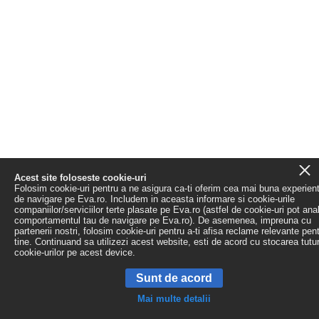
Acest site foloseste cookie-uri
Folosim cookie-uri pentru a ne asigura ca-ti oferim cea mai buna experien
de navigare pe Eva.ro. Includem in aceasta informare si cookie-urile
companiilor/serviciilor terte plasate pe Eva.ro (astfel de cookie-uri pot ana
comportamentul tau de navigare pe Eva.ro). De asemenea, impreuna cu
partenerii nostri, folosim cookie-uri pentru a-ti afisa reclame relevante pen
tine. Continuand sa utilizezi acest website, esti de acord cu stocarea tutu
cookie-urilor pe acest device.
Sunt de acord
Mai multe detalii