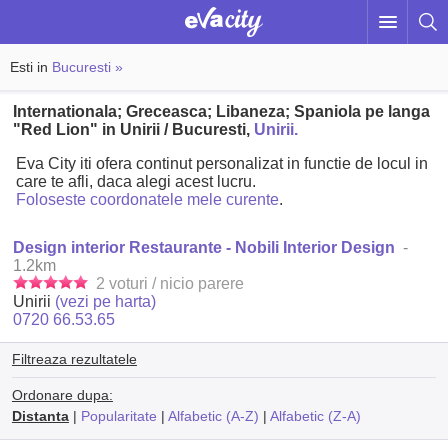
Esti in
Bucuresti »
Internationala; Greceasca; Libaneza; Spaniola pe langa
"Red Lion" in Unirii / Bucuresti,
Unirii.
Eva City iti ofera continut personalizat in functie de locul in
care te afli, daca alegi acest lucru.
Foloseste coordonatele mele curente
.
Design interior Restaurante - Nobili Interior Design
-
1.2km
2 voturi / nicio parere
Unirii
(vezi pe harta)
0720 66.53.65
Filtreaza rezultatele
Ordonare dupa:
Distanta
|
Popularitate
|
Alfabetic (A-Z)
|
Alfabetic (Z-A)