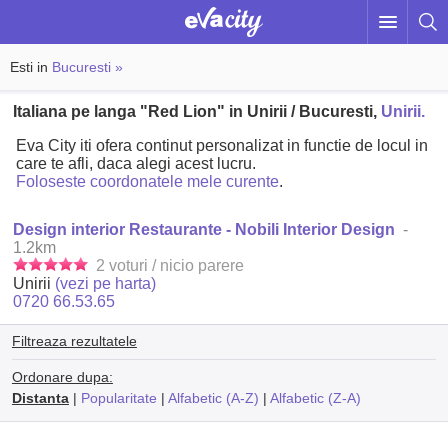
Esti in
Bucuresti »
Italiana pe langa "Red Lion" in Unirii / Bucuresti,
Unirii.
Eva City iti ofera continut personalizat in functie de locul in
care te afli, daca alegi acest lucru.
Foloseste coordonatele mele curente
.
Design interior Restaurante - Nobili Interior Design
-
1.2km
2 voturi / nicio parere
Unirii
(vezi pe harta)
0720 66.53.65
Filtreaza rezultatele
Ordonare dupa:
Distanta
|
Popularitate
|
Alfabetic (A-Z)
|
Alfabetic (Z-A)