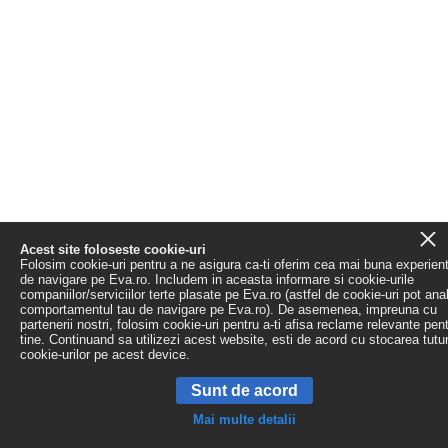
Acest site foloseste cookie-uri
Folosim cookie-uri pentru a ne asigura ca-ti oferim cea mai buna experien
de navigare pe Eva.ro. Includem in aceasta informare si cookie-urile
companiilor/serviciilor terte plasate pe Eva.ro (astfel de cookie-uri pot ana
comportamentul tau de navigare pe Eva.ro). De asemenea, impreuna cu
partenerii nostri, folosim cookie-uri pentru a-ti afisa reclame relevante pen
tine. Continuand sa utilizezi acest website, esti de acord cu stocarea tutu
cookie-urilor pe acest device.
Sunt de acord
Mai multe detalii