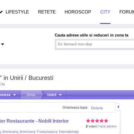
pe măsură ce înaintezi în vârstă
LIFESTYLE
RETETE
HOROSCOP
CITY
FORU
Cauta adrese utile si reduceri in zona ta
in Unirii / Bucuresti
City
poneza
Zona:
Unirii
Ordoneaza dupa:
Distanta
or Restaurante - Nobili Interior
2
voturi /
nicio parere
a
,
Americana
,
Americana; Frantuzeasca; Internationala;