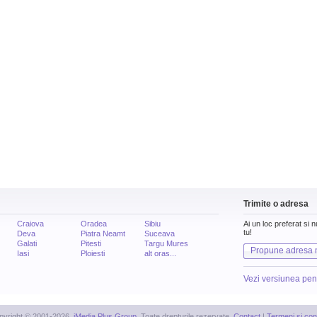
Trimite o adresa
Craiova
Oradea
Sibiu
Ai un loc preferat si 
tu!
Deva
Piatra Neamt
Suceava
Galati
Pitesti
Targu Mures
Propune adresa 
Iasi
Ploiesti
alt oras...
Vezi versiunea pen
pyright © 2001-2026,
iMedia Plus Group
. Toate drepturile rezervate.
Contact
|
Termeni si cond