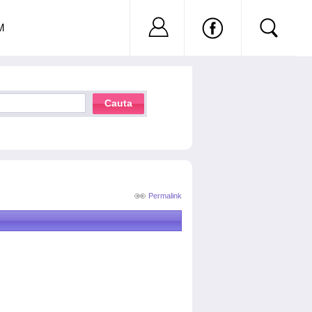
Nu ai cont?
Inregistreaza-
M
Cauta
Permalink