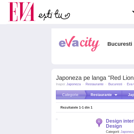
Carieră
la medic
Actualitate
Bucuresti
Japoneza pe langa "Red Lion" 
Inapoi:
Japoneza
·
Restaurante
·
Bucuresti
·
Eva 
Categorie:
Restaurante
Ja
Rezultatele
1-1
din
1
Design interi
Design
Categorii:
Japonez