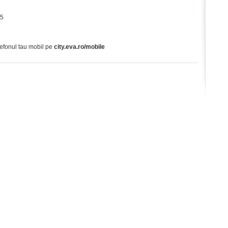
65
lefonul tau mobil pe
city.eva.ro/mobile