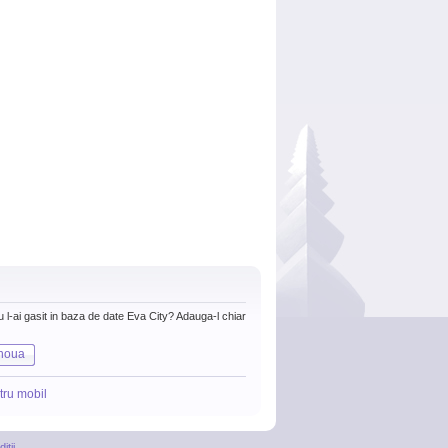
nu l-ai gasit in baza de date Eva City? Adauga-l chiar
noua
tru mobil
itii