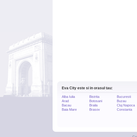
Eva City este si in orasul tau:
Alba Iulia
Bistrita
Bucuresti
Arad
Botosani
Buzau
Bacau
Braila
Cluj Napoca
Baia Mare
Brasov
Constanta
Co