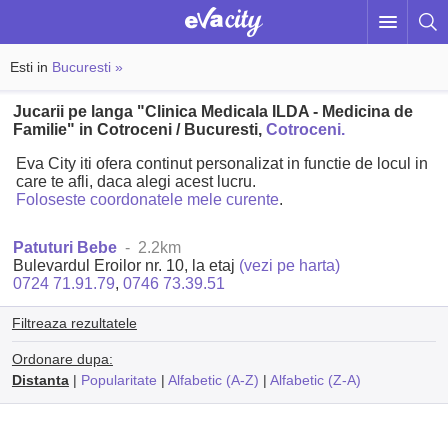
Esti in
Bucuresti »
Jucarii pe langa "Clinica Medicala ILDA - Medicina de
Familie" in Cotroceni / Bucuresti,
Cotroceni.
Eva City iti ofera continut personalizat in functie de locul in
care te afli, daca alegi acest lucru.
Foloseste coordonatele mele curente
.
Patuturi Bebe
- 2.2km
Bulevardul Eroilor nr. 10, la etaj
(vezi pe harta)
0724 71.91.79
,
0746 73.39.51
Filtreaza rezultatele
Ordonare dupa:
Distanta
|
Popularitate
|
Alfabetic (A-Z)
|
Alfabetic (Z-A)