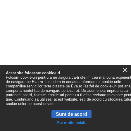
Acest site foloseste cookie-uri
Folosim cookie-uri pentru a ne asigura ca-ti oferim cea mai buna experien
de navigare pe Eva.ro. Includem in aceasta informare si cookie-urile
companiilor/serviciilor terte plasate pe Eva.ro (astfel de cookie-uri pot ana
comportamentul tau de navigare pe Eva.ro). De asemenea, impreuna cu
partenerii nostri, folosim cookie-uri pentru a-ti afisa reclame relevante pen
tine. Continuand sa utilizezi acest website, esti de acord cu stocarea tutu
cookie-urilor pe acest device.
Sunt de acord
Mai multe detalii