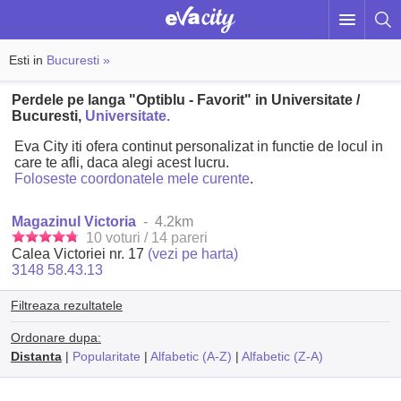
Esti in
Bucuresti »
Perdele pe langa "Optiblu - Favorit" in Universitate /
Bucuresti,
Universitate.
Eva City iti ofera continut personalizat in functie de locul in
care te afli, daca alegi acest lucru.
Foloseste coordonatele mele curente
.
Magazinul Victoria
- 4.2km
10 voturi / 14 pareri
Calea Victoriei nr. 17
(vezi pe harta)
3148 58.43.13
Filtreaza rezultatele
Ordonare dupa:
Distanta
|
Popularitate
|
Alfabetic (A-Z)
|
Alfabetic (Z-A)