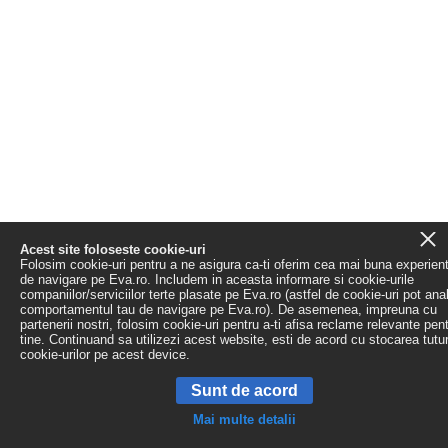
Acest site foloseste cookie-uri
Folosim cookie-uri pentru a ne asigura ca-ti oferim cea mai buna experien
de navigare pe Eva.ro. Includem in aceasta informare si cookie-urile
companiilor/serviciilor terte plasate pe Eva.ro (astfel de cookie-uri pot ana
comportamentul tau de navigare pe Eva.ro). De asemenea, impreuna cu
partenerii nostri, folosim cookie-uri pentru a-ti afisa reclame relevante pen
tine. Continuand sa utilizezi acest website, esti de acord cu stocarea tutu
cookie-urilor pe acest device.
Sunt de acord
Mai multe detalii