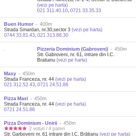
(vezi pe harta)
021 311.40.10
,
0721 33.35.33
Buen Humor
- 400m
Strada Smardan, nr.30,sector 3
(vezi pe harta)
0744 33.81.43
,
021 313.88.30
Pizzeria Dominium (Gabroveni)
- 450m
Str. Gabroveni, nr. 61, intrare din I.C.
Bratianu
(vezi pe harta)
Maxy
- 450m
Strada Franceza, nr. 44
(vezi pe harta)
021 312.52.43
,
0721 24.51.86
Pizza Maxi
- 450m
Strada Franceza, nr. 44
(vezi pe harta)
0721 24.51.86
Pizza Dominium - Unirii
- 450m
2 voturi / 4 pareri
Str. Garboveni nr. 61 intrare din I.C. Brătianu
(vezi pe harta)