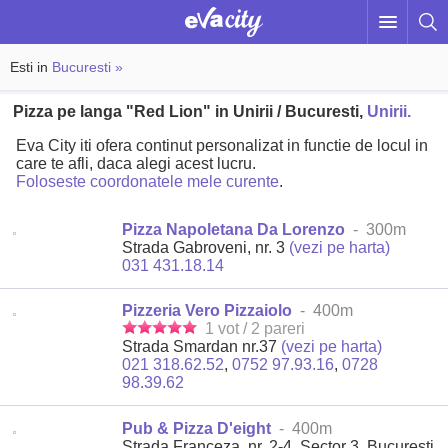
Esti in
Bucuresti »
Pizza pe langa "Red Lion" in Unirii / Bucuresti,
Unirii.
Eva City iti ofera continut personalizat in functie de locul in
care te afli, daca alegi acest lucru.
Foloseste coordonatele mele curente
.
Pizza Napoletana Da Lorenzo
- 300m
Strada Gabroveni, nr. 3
(vezi pe harta)
031 431.18.14
Pizzeria Vero Pizzaiolo
- 400m
1 vot / 2 pareri
Strada Smardan nr.37
(vezi pe harta)
021 318.62.52
,
0752 97.93.16
,
0728
98.39.62
Pub & Pizza D'eight
- 400m
Strada Franceza, nr. 2-4, Sector 3, Bucuresti