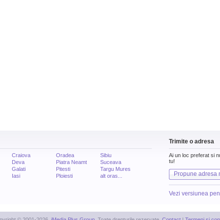
Trimite o adresa
Craiova
Oradea
Sibiu
Ai un loc preferat si 
tu!
Deva
Piatra Neamt
Suceava
Galati
Pitesti
Targu Mures
Propune adresa 
Iasi
Ploiesti
alt oras...
Vezi versiunea pen
pyright © 2001-2026,
iMedia Plus Group
. Toate drepturile rezervate.
Contact
|
Termeni si cond