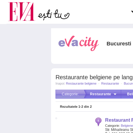
Carieră
pe măsură ce înaintezi î
Actualitate
Bucuresti
Restaurante belgiene pe langa
Inapoi:
Restaurante belgiene
·
Restaurante
·
Bucure
Categorie:
Restaurante
Bel
Rezultatele
1-2
din
2
Restaurant 
Categorie:
Belgiene
Str. Mihaileanu S