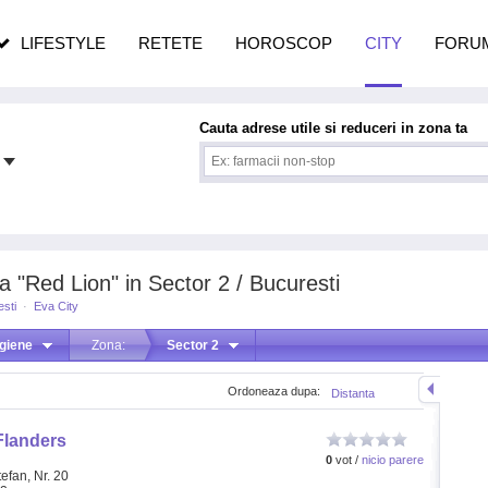
n vârstă
de dureroasă este investigația
LIFESTYLE
RETETE
HOROSCOP
CITY
FORU
Cauta adrese utile si reduceri in zona ta
 "Red Lion" in Sector 2 / Bucuresti
sti
·
Eva City
giene
Zona:
Sector 2
Ordoneaza dupa:
Distanta
Flanders
0
vot /
nicio parere
tefan, Nr. 20