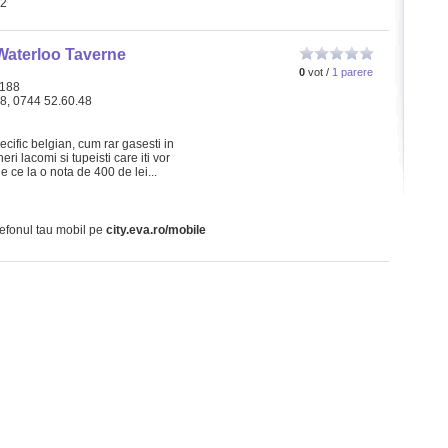
72
Waterloo Taverne
0
vot /
1 parere
 188
88, 0744 52.60.48
cific belgian, cum rar gasesti in
eri lacomi si tupeisti care iti vor
 ce la o nota de 400 de lei...
lefonul tau mobil pe
city.eva.ro/mobile