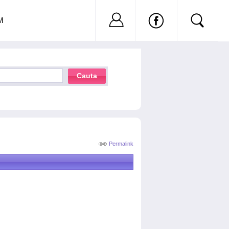
Nu ai cont?
Inregistreaza-
M
Cauta
Permalink