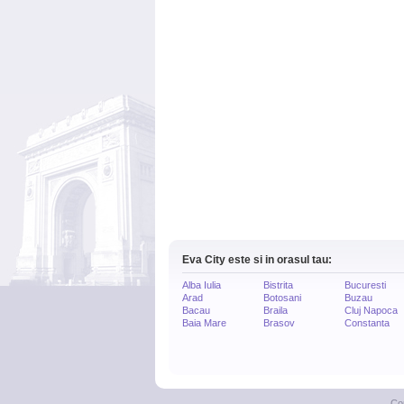
Eva City este si in orasul tau:
Alba Iulia
Bistrita
Bucuresti
Arad
Botosani
Buzau
Bacau
Braila
Cluj Napoca
Baia Mare
Brasov
Constanta
Co