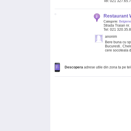
Tel: 021 327.65.
Restaurant 
Categorie:
Belgiene
Strada Traian nr.
Tel: 021 320.35.
anonim
Bere buna cu spe
Bucuresti.. Cheln
cere socoteala de
Descopera
adrese utile din zona ta pe te