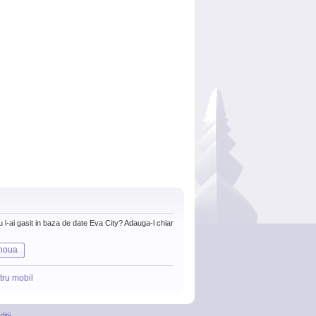
nu l-ai gasit in baza de date Eva City? Adauga-l chiar
noua
tru mobil
itii