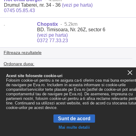
Drumul Taberei, nr. 34 - 36
(vezi pe harta)
0745 05.85.43
Chopstix
- 5.2km
BD. Timisoara, Nr. 26Z, sector 6
(vezi pe harta)
0372 77.33.23
Filtreaza rezultatele
Ordonare dupa:
Distanta
|
Popularitate
|
Alfabetic (A-Z)
|
Alfabetic (Z-A)
Acest site foloseste cookie-uri
Folosim cookie-uri pentru a ne asigura ca-ti oferim cea mai buna experien
de navigare pe Eva.ro. Includem in aceasta informare si cookie-urile
companiilor/serviciilor terte plasate pe Eva.ro (astfel de cookie-uri pot ana
comportamentul tau de navigare pe Eva.ro). De asemenea, impreuna cu
partenerii nostri, folosim cookie-uri pentru a-ti afisa reclame relevante pen
tine. Continuand sa utilizezi acest website, esti de acord cu stocarea tutu
cookie-urilor pe acest device.
Sunt de acord
Mai multe detalii