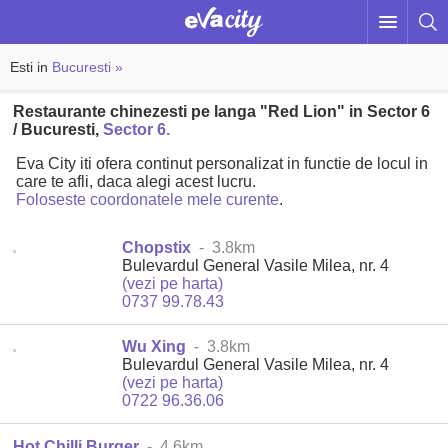
Esti in
Bucuresti »
Restaurante chinezesti pe langa "Red Lion" in Sector 6
/ Bucuresti,
Sector 6.
Eva City iti ofera continut personalizat in functie de locul in
care te afli, daca alegi acest lucru.
Foloseste coordonatele mele curente
.
Chopstix
- 3.8km
Bulevardul General Vasile Milea, nr. 4
(vezi pe harta)
0737 99.78.43
Wu Xing
- 3.8km
Bulevardul General Vasile Milea, nr. 4
(vezi pe harta)
0722 96.36.06
Hot Chilli Burger
- 4.6km