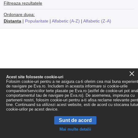
Filtreaza rezultatele
Ordonare dupa:
Distanta
|
Popularitate
|
Alfabetic (A-Z)
|
Alfabetic (Z-A)
Acest site foloseste cookie-uri
Folosim cookie-uri pentru a ne asigura ca-ti oferim cea mai buna experien
de navigare pe Eva.ro. Includem in aceasta informare si cookie-urile
companiilor/serviciilor terte plasate pe Eva.ro (astfel de cookie-uri pot ana
comportamentul tau de navigare pe Eva.ro). De asemenea, impreuna cu
partenerii nostri, folosim cookie-uri pentru a-ti afisa reclame relevante pen
tine. Continuand sa utilizezi acest website, esti de acord cu stocarea tutu
cookie-urilor pe acest device.
Sunt de acord
Mai multe detalii