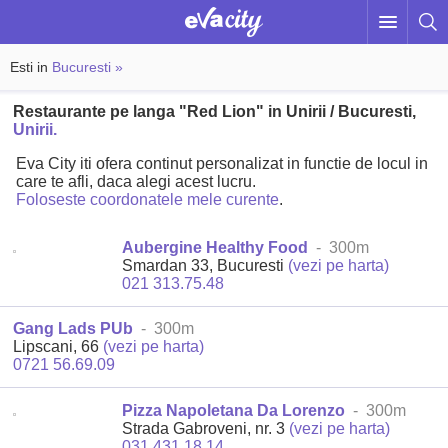
Esti in
Bucuresti »
Restaurante pe langa "Red Lion" in Unirii / Bucuresti,
Unirii.
Eva City iti ofera continut personalizat in functie de locul in
care te afli, daca alegi acest lucru.
Foloseste coordonatele mele curente
.
Aubergine Healthy Food
- 300m
Smardan 33, Bucuresti
(vezi pe harta)
021 313.75.48
Gang Lads PUb
- 300m
Lipscani, 66
(vezi pe harta)
0721 56.69.09
Pizza Napoletana Da Lorenzo
- 300m
Strada Gabroveni, nr. 3
(vezi pe harta)
031 431.18.14