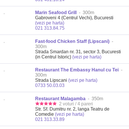
Marin Seafood Grill
- 300m
Gabroveni 4 (Centrul Vechi), Bucuresti
(vezi pe harta)
021 313.84.75
Fast-food Chicken Staff (Lipscani)
-
300m
Strada Smardan nr. 31, sector 3, Bucuresti
(in Centrul Istoric)
(vezi pe harta)
Restaurant The Embassy Hanul cu Tei
-
300m
Strada Lipscani
(vezi pe harta)
0733 50.03.03
Restaurant Malagamba
- 350m
2 voturi / 4 pareri
Str. Sf. Dumitru nr. 2, langa Teatru de
Comedie
(vezi pe harta)
021 313.33.89