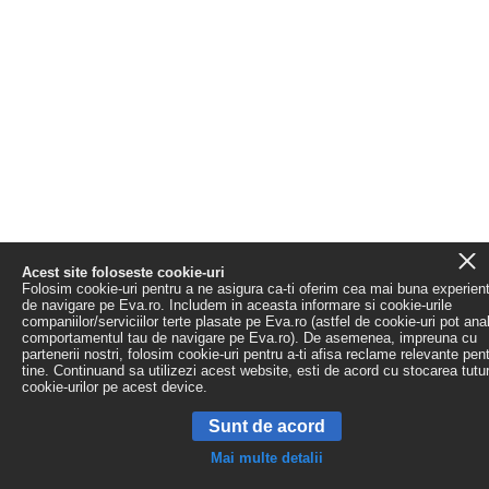
Acest site foloseste cookie-uri
Folosim cookie-uri pentru a ne asigura ca-ti oferim cea mai buna experien
de navigare pe Eva.ro. Includem in aceasta informare si cookie-urile
companiilor/serviciilor terte plasate pe Eva.ro (astfel de cookie-uri pot ana
comportamentul tau de navigare pe Eva.ro). De asemenea, impreuna cu
partenerii nostri, folosim cookie-uri pentru a-ti afisa reclame relevante pen
tine. Continuand sa utilizezi acest website, esti de acord cu stocarea tutu
cookie-urilor pe acest device.
Sunt de acord
Mai multe detalii