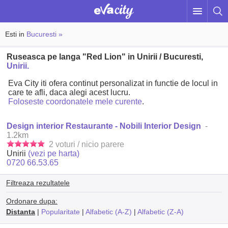
Esti in
Bucuresti »
Ruseasca pe langa "Red Lion" in Unirii / Bucuresti,
Unirii.
Eva City iti ofera continut personalizat in functie de locul in
care te afli, daca alegi acest lucru.
Foloseste coordonatele mele curente
.
Design interior Restaurante - Nobili Interior Design
-
1.2km
2 voturi / nicio parere
Unirii
(vezi pe harta)
0720 66.53.65
Filtreaza rezultatele
Ordonare dupa:
Distanta
|
Popularitate
|
Alfabetic (A-Z)
|
Alfabetic (Z-A)