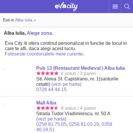
Esti in
Alba Iulia »
Alba Iulia,
Alege zona.
Eva City iti ofera continut personalizat in functie de locul in
care te afli, daca alegi acest lucru.
Foloseste coordonatele mele curente
.
Pub 13 (Restaurant Medieval ) Alba Iulia
4 voturi / 3 pareri
Str. Aleea Sf. Capistrano, nr. 1(santurile
cetatii)
(vezi pe harta)
0728 44.44.15
Mall Alba
8 voturi / 4 pareri
Strada Tudor Vladimirescu, nr. 50 A
(vezi pe harta)
0258 81.75.05
,
0258 81.03.29
,
0358
40.18.51