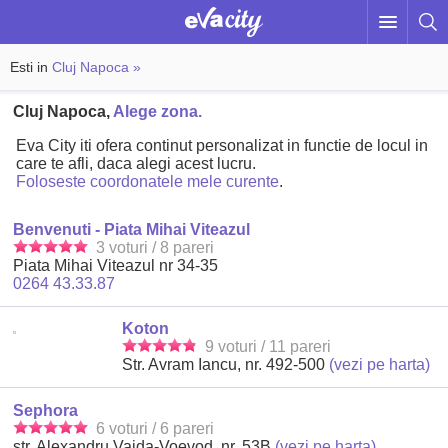
Esti in
Cluj Napoca »
Cluj Napoca,
Alege zona.
Eva City iti ofera continut personalizat in functie de locul in
care te afli, daca alegi acest lucru.
Foloseste coordonatele mele curente
.
Benvenuti - Piata Mihai Viteazul
3 voturi / 8 pareri
Piata Mihai Viteazul nr 34-35
0264 43.33.87
Koton
9 voturi / 11 pareri
Str. Avram Iancu, nr. 492-500
(vezi pe harta)
Sephora
6 voturi / 6 pareri
str. Alexandru Vaida-Voevod, nr. 53B
(vezi pe harta)