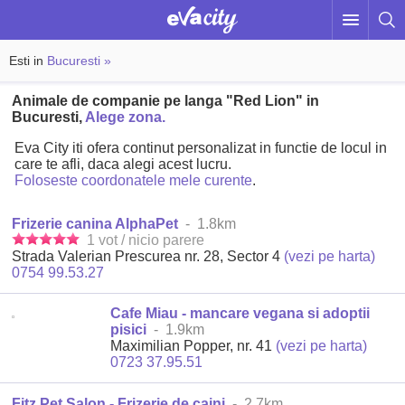
Esti in
Bucuresti »
Animale de companie pe langa "Red Lion" in
Bucuresti,
Alege zona.
Eva City iti ofera continut personalizat in functie de locul in
care te afli, daca alegi acest lucru.
Foloseste coordonatele mele curente
.
Frizerie canina AlphaPet
- 1.8km
1 vot / nicio parere
Strada Valerian Prescurea nr. 28, Sector 4
(vezi pe harta)
0754 99.53.27
Cafe Miau - mancare vegana si adoptii
pisici
- 1.9km
Maximilian Popper, nr. 41
(vezi pe harta)
0723 37.95.51
Fitz Pet Salon - Frizerie de caini
- 2.7km