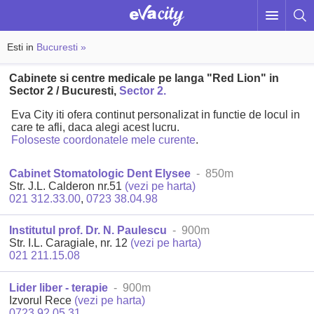
Esti in
Bucuresti »
Cabinete si centre medicale pe langa "Red Lion" in
Sector 2 / Bucuresti,
Sector 2.
Eva City iti ofera continut personalizat in functie de locul in
care te afli, daca alegi acest lucru.
Foloseste coordonatele mele curente
.
Cabinet Stomatologic Dent Elysee
- 850m
Str. J.L. Calderon nr.51
(vezi pe harta)
021 312.33.00
,
0723 38.04.98
Institutul prof. Dr. N. Paulescu
- 900m
Str. I.L. Caragiale, nr. 12
(vezi pe harta)
021 211.15.08
Lider liber - terapie
- 900m
Izvorul Rece
(vezi pe harta)
0723 92.05.31