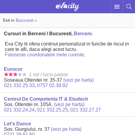
Esti in
Bucuresti »
Cursuri in Berceni / Bucuresti,
Berceni.
Eva City iti ofera continut personalizat in functie de locul in
care te afli, daca alegi acest lucru.
Foloseste coordonatele mele curente
.
Eurocor
1 vot / nicio parere
Soseaua Oltenitei nr. 35-37
(vezi pe harta)
021 332.25.33
,
0757 02.38.92
Centrul De Competenta IT & Etudech
Sos. Oltenitei nr. 105A.
(vezi pe harta)
021 332.24.24
,
021 332.25.25
,
021 332.27.27
Let's Dance
Sos. Giurgiului, nr. 37
(vezi pe harta)
0721 29.81.60