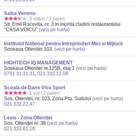
Salsa Veneno
3 voturi / 3 pareri
Str. Emil Racovita, nr. 3 In incinta cladirii restaurantului
"CASA VOICU"
(vezi pe harta)
Institutul National pentru Intreprinderi Mici si Mijlocii
Soseaua Oltenitei 103.
(vezi pe harta)
HIGHTECH IQ MANAGEMENT
Soseaua Oltenitei nr.125B, etaj 1
(vezi pe harta)
0751 31.31.31
,
021 332.12.09
Scoala de Dans Viva Sport
1 vot / 2 pareri
Sos. Oltenitei, nr. 103, Zona Pta. Sudului
(vezi pe harta)
021 332.22.47
Lexis - Zona Olteniţei
Sos. Olteniţei nr. 38
(vezi pe harta)
021 332.61.26