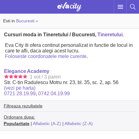
Esti in
Bucuresti »
Cursuri moda in Tineretului / Bucuresti,
Tineretului.
Eva City iti ofera continut personalizat in functie de locul in
care te afli, daca alegi acest lucru.
Foloseste coordonatele mele curente
.
Elegance Academy
1 vot / 3 pareri
Str. C-tin Radulescu Motru nr. 23, bl. 35, sc. 2, ap. 56
(vezi pe harta)
0721 28.19.99
,
0742 04.19.99
Filtreaza rezultatele
Ordonare dupa:
Popularitate
|
Alfabetic (A-Z)
|
Alfabetic (Z-A)