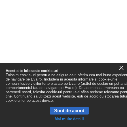
Acest site foloseste cookie-uri
Folosim cookie-uri pentru a ne asigura ca-ti oferim cea mai buna experien
de navigare pe Eva.ro. Includem in aceasta informare si cookie-urile
companiilor/serviciilor terte plasate pe Eva.ro (astfel de cookie-uri pot ana
comportamentul tau de navigare pe Eva.ro). De asemenea, impreuna cu
partenerii nostri, folosim cookie-uri pentru a-ti afisa reclame relevante pen
tine. Continuand sa utilizezi acest website, esti de acord cu stocarea tutu
cookie-urilor pe acest device.
Sunt de acord
Mai multe detalii