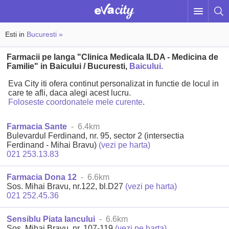
Esti in
Bucuresti »
Farmacii pe langa "Clinica Medicala ILDA - Medicina de
Familie" in Baicului / Bucuresti,
Baicului.
Eva City iti ofera continut personalizat in functie de locul in
care te afli, daca alegi acest lucru.
Foloseste coordonatele mele curente
.
Farmacia Sante
- 6.4km
Bulevardul Ferdinand, nr. 95, sector 2 (intersectia
Ferdinand - Mihai Bravu)
(vezi pe harta)
021 253.13.83
Farmacia Dona 12
- 6.6km
Sos. Mihai Bravu, nr.122, bl.D27
(vezi pe harta)
021 252.45.36
Sensiblu Piata Iancului
- 6.6km
Sos. Mihai Bravu, nr. 107-119
(vezi pe harta)