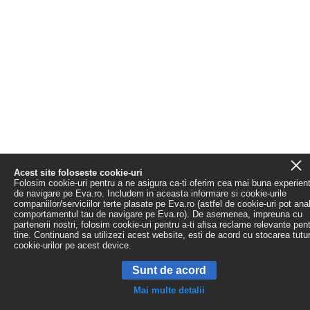
Acest site foloseste cookie-uri
Folosim cookie-uri pentru a ne asigura ca-ti oferim cea mai buna experien
de navigare pe Eva.ro. Includem in aceasta informare si cookie-urile
companiilor/serviciilor terte plasate pe Eva.ro (astfel de cookie-uri pot ana
comportamentul tau de navigare pe Eva.ro). De asemenea, impreuna cu
partenerii nostri, folosim cookie-uri pentru a-ti afisa reclame relevante pen
tine. Continuand sa utilizezi acest website, esti de acord cu stocarea tutu
cookie-urilor pe acest device.
Sunt de acord
Mai multe detalii