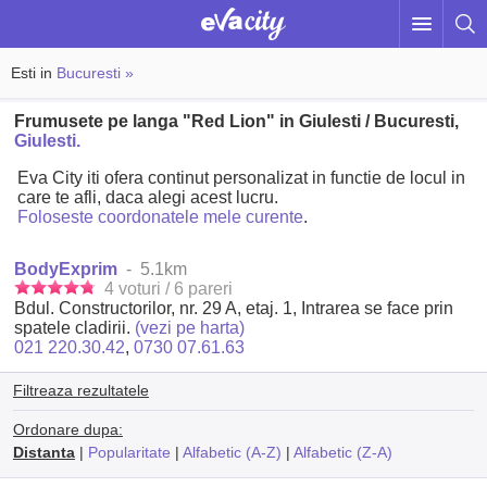
Esti in
Bucuresti »
Frumusete pe langa "Red Lion" in Giulesti / Bucuresti,
Giulesti.
Eva City iti ofera continut personalizat in functie de locul in
care te afli, daca alegi acest lucru.
Foloseste coordonatele mele curente
.
BodyExprim
- 5.1km
4 voturi / 6 pareri
Bdul. Constructorilor, nr. 29 A, etaj. 1, Intrarea se face prin
spatele cladirii.
(vezi pe harta)
021 220.30.42
,
0730 07.61.63
Filtreaza rezultatele
Ordonare dupa:
Distanta
|
Popularitate
|
Alfabetic (A-Z)
|
Alfabetic (Z-A)