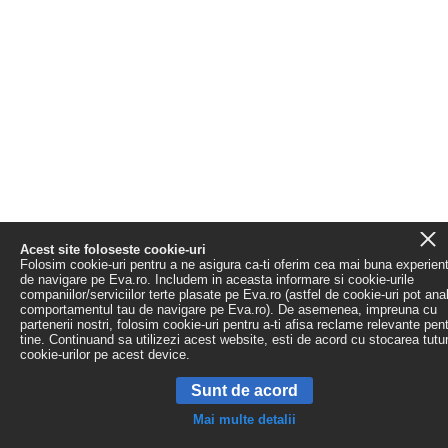
Acest site foloseste cookie-uri
Folosim cookie-uri pentru a ne asigura ca-ti oferim cea mai buna experien
de navigare pe Eva.ro. Includem in aceasta informare si cookie-urile
companiilor/serviciilor terte plasate pe Eva.ro (astfel de cookie-uri pot ana
comportamentul tau de navigare pe Eva.ro). De asemenea, impreuna cu
partenerii nostri, folosim cookie-uri pentru a-ti afisa reclame relevante pen
tine. Continuand sa utilizezi acest website, esti de acord cu stocarea tutu
cookie-urilor pe acest device.
Sunt de acord
Mai multe detalii