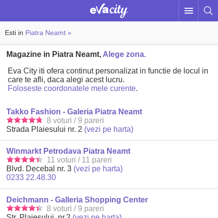
Esti in
Piatra Neamt »
Magazine in Piatra Neamt,
Alege zona.
Eva City iti ofera continut personalizat in functie de locul in
care te afli, daca alegi acest lucru.
Foloseste coordonatele mele curente
.
Takko Fashion - Galeria Piatra Neamt
8 voturi / 9 pareri
Strada Plaiesului nr. 2
(vezi pe harta)
Winmarkt Petrodava Piatra Neamt
11 voturi / 11 pareri
Blvd. Decebal nr. 3
(vezi pe harta)
0233 22.48.30
Deichmann - Galleria Shopping Center
8 voturi / 9 pareri
Str. Plaiesului, nr.2
(vezi pe harta)