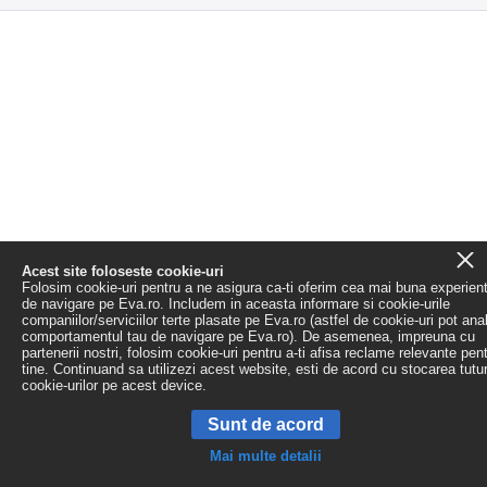
Acest site foloseste cookie-uri
Folosim cookie-uri pentru a ne asigura ca-ti oferim cea mai buna experien
de navigare pe Eva.ro. Includem in aceasta informare si cookie-urile
companiilor/serviciilor terte plasate pe Eva.ro (astfel de cookie-uri pot ana
comportamentul tau de navigare pe Eva.ro). De asemenea, impreuna cu
partenerii nostri, folosim cookie-uri pentru a-ti afisa reclame relevante pen
tine. Continuand sa utilizezi acest website, esti de acord cu stocarea tutu
cookie-urilor pe acest device.
Sunt de acord
Mai multe detalii