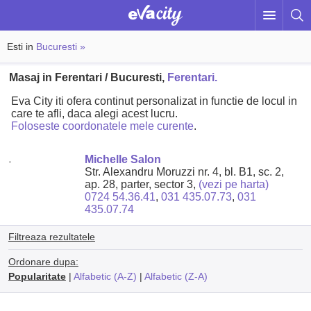
Esti in
Bucuresti »
Masaj in Ferentari / Bucuresti,
Ferentari.
Eva City iti ofera continut personalizat in functie de locul in
care te afli, daca alegi acest lucru.
Foloseste coordonatele mele curente
.
Michelle Salon
Str. Alexandru Moruzzi nr. 4, bl. B1, sc. 2,
ap. 28, parter, sector 3,
(vezi pe harta)
0724 54.36.41
,
031 435.07.73
,
031
435.07.74
Filtreaza rezultatele
Ordonare dupa:
Popularitate
|
Alfabetic (A-Z)
|
Alfabetic (Z-A)