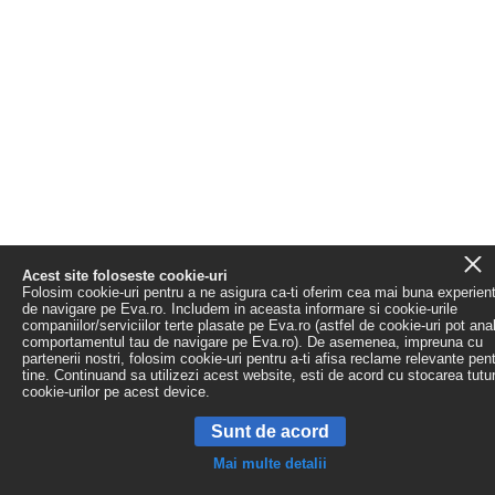
Acest site foloseste cookie-uri
Folosim cookie-uri pentru a ne asigura ca-ti oferim cea mai buna experien
de navigare pe Eva.ro. Includem in aceasta informare si cookie-urile
companiilor/serviciilor terte plasate pe Eva.ro (astfel de cookie-uri pot ana
comportamentul tau de navigare pe Eva.ro). De asemenea, impreuna cu
partenerii nostri, folosim cookie-uri pentru a-ti afisa reclame relevante pen
tine. Continuand sa utilizezi acest website, esti de acord cu stocarea tutu
cookie-urilor pe acest device.
Sunt de acord
Mai multe detalii