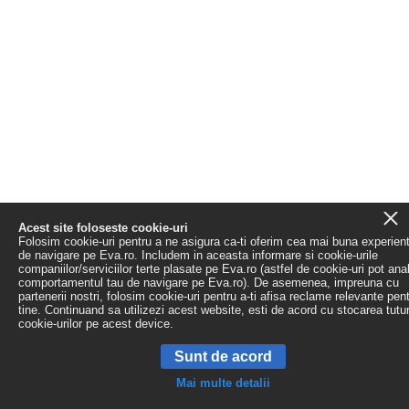
Acest site foloseste cookie-uri
Folosim cookie-uri pentru a ne asigura ca-ti oferim cea mai buna experien
de navigare pe Eva.ro. Includem in aceasta informare si cookie-urile
companiilor/serviciilor terte plasate pe Eva.ro (astfel de cookie-uri pot ana
comportamentul tau de navigare pe Eva.ro). De asemenea, impreuna cu
partenerii nostri, folosim cookie-uri pentru a-ti afisa reclame relevante pen
tine. Continuand sa utilizezi acest website, esti de acord cu stocarea tutu
cookie-urilor pe acest device.
Sunt de acord
Mai multe detalii