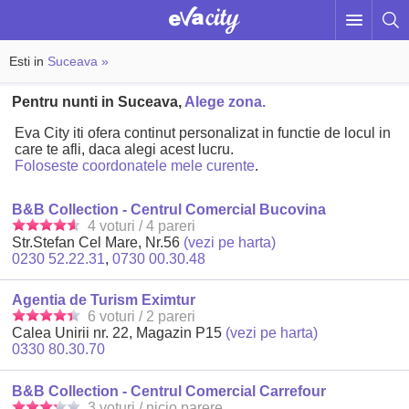
Esti in
Suceava »
Pentru nunti in Suceava,
Alege zona.
Eva City iti ofera continut personalizat in functie de locul in
care te afli, daca alegi acest lucru.
Foloseste coordonatele mele curente
.
B&B Collection - Centrul Comercial Bucovina
4 voturi / 4 pareri
Str.Stefan Cel Mare, Nr.56
(vezi pe harta)
0230 52.22.31
,
0730 00.30.48
Agentia de Turism Eximtur
6 voturi / 2 pareri
Calea Unirii nr. 22, Magazin P15
(vezi pe harta)
0330 80.30.70
B&B Collection - Centrul Comercial Carrefour
3 voturi / nicio parere