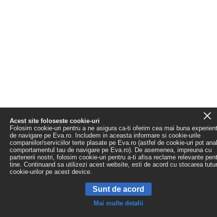
Acest site foloseste cookie-uri
Folosim cookie-uri pentru a ne asigura ca-ti oferim cea mai buna experien
de navigare pe Eva.ro. Includem in aceasta informare si cookie-urile
companiilor/serviciilor terte plasate pe Eva.ro (astfel de cookie-uri pot ana
comportamentul tau de navigare pe Eva.ro). De asemenea, impreuna cu
partenerii nostri, folosim cookie-uri pentru a-ti afisa reclame relevante pen
tine. Continuand sa utilizezi acest website, esti de acord cu stocarea tutu
cookie-urilor pe acest device.
Sunt de acord
Mai multe detalii