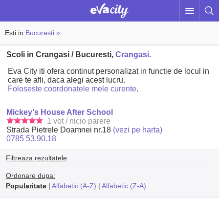
Esti in
Bucuresti »
Scoli in Crangasi / Bucuresti,
Crangasi.
Eva City iti ofera continut personalizat in functie de locul in
care te afli, daca alegi acest lucru.
Foloseste coordonatele mele curente
.
Mickey's House After School
1 vot / nicio parere
Strada Pietrele Doamnei nr.18
(vezi pe harta)
0785 53.90.18
Filtreaza rezultatele
Ordonare dupa:
Popularitate
|
Alfabetic (A-Z)
|
Alfabetic (Z-A)