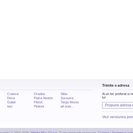
Trimite o adresa
Craiova
Oradea
Sibiu
Ai un loc preferat si 
tu!
Deva
Piatra Neamt
Suceava
Galati
Pitesti
Targu Mures
Propune adresa 
Iasi
Ploiesti
alt oras...
Vezi versiunea pen
pyright © 2001-2026,
iMedia Plus Group
. Toate drepturile rezervate.
Contact
|
Termeni si cond