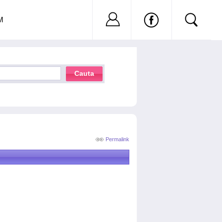
Nu ai cont?
Inregistreaza-
M
Cauta
Permalink