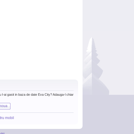
nu l-ai gasit in baza de date Eva City? Adauga-l chiar
noua
tru mobil
itii