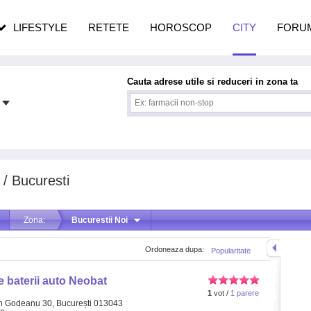
pe măsură ce înaintezi în vârstă
LIFESTYLE
RETETE
HOROSCOP
CITY
FORU
Cauta adrese utile si reduceri in zona ta
 / Bucuresti
Zona:
Bucurestii Noi
Ordoneaza dupa:
Popularitate
 baterii auto Neobat
1
vot /
1 parere
in Godeanu 30, București 013043