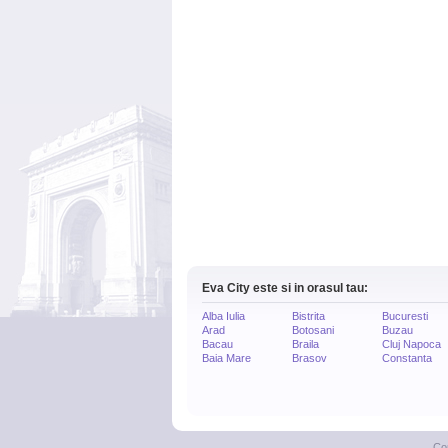
Eva City este si in orasul tau:
Alba Iulia
Bistrita
Bucuresti
Arad
Botosani
Buzau
Bacau
Braila
Cluj Napoca
Baia Mare
Brasov
Constanta
Co