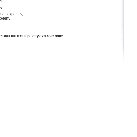
89
in
ual, expeditiv,
celent.
lefonul tau mobil pe
city.eva.ro/mobile