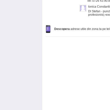
Tel: 0726 43.90.
Ionica Constant
Dl Stefan - punct
profesionist,=ex
Descopera
adrese utile din zona ta pe te