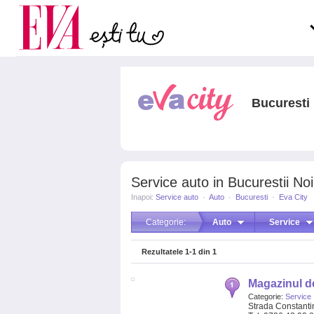
Carieră
la medic
Actualitate
Bucuresti
Service auto in Bucurestii Noi
Inapoi:
Service auto
·
Auto
·
Bucuresti
·
Eva City
Categorie:
Auto
Service
Rezultatele
1-1
din
1
Magazinul de
Categorie:
Service
Strada Constant