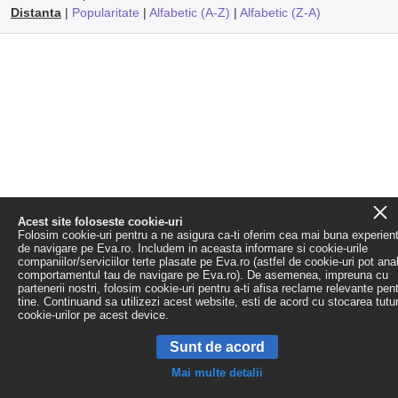
Distanta
|
Popularitate
|
Alfabetic (A-Z)
|
Alfabetic (Z-A)
Acest site foloseste cookie-uri
Folosim cookie-uri pentru a ne asigura ca-ti oferim cea mai buna experien
de navigare pe Eva.ro. Includem in aceasta informare si cookie-urile
companiilor/serviciilor terte plasate pe Eva.ro (astfel de cookie-uri pot ana
comportamentul tau de navigare pe Eva.ro). De asemenea, impreuna cu
partenerii nostri, folosim cookie-uri pentru a-ti afisa reclame relevante pen
tine. Continuand sa utilizezi acest website, esti de acord cu stocarea tutu
cookie-urilor pe acest device.
Sunt de acord
Mai multe detalii