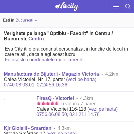
Esti in
Bucuresti »
Verighete pe langa "Optiblu - Favorit" in Centru /
Bucuresti,
Centru.
Eva City iti ofera continut personalizat in functie de locul in
care te afli, daca alegi acest lucru.
Foloseste coordonatele mele curente
.
Manufactura de Bijuterii - Magazin Victoria
- 4.2km
Calea Victoriei, Nr. 17, parter
(vezi pe harta)
0740 08.03.01
,
0724 56.16.36
FiresQ - Victoriei
- 4.3km
6 voturi / 7 pareri
Calea Victoriei 116-118
(vezi pe harta)
0756 06.08.50
,
021 211.14.78
Kjr Gioielli - Smardan
- 4.3km
Strada Smârdan 17
(vezi pe harta)