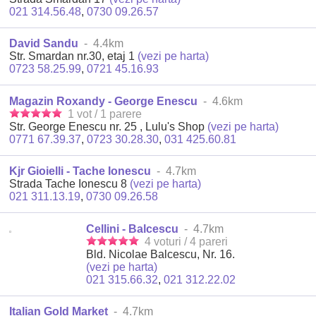
021 314.56.48
,
0730 09.26.57
David Sandu
- 4.4km
Str. Smardan nr.30, etaj 1
(vezi pe harta)
0723 58.25.99
,
0721 45.16.93
Magazin Roxandy - George Enescu
- 4.6km
1 vot / 1 parere
Str. George Enescu nr. 25 , Lulu's Shop
(vezi pe harta)
0771 67.39.37
,
0723 30.28.30
,
031 425.60.81
Kjr Gioielli - Tache Ionescu
- 4.7km
Strada Tache Ionescu 8
(vezi pe harta)
021 311.13.19
,
0730 09.26.58
Cellini - Balcescu
- 4.7km
4 voturi / 4 pareri
Bld. Nicolae Balcescu, Nr. 16.
(vezi pe harta)
021 315.66.32
,
021 312.22.02
Italian Gold Market
- 4.7km