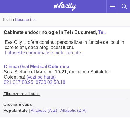
Esti in
Bucuresti »
Cabinete endocrinologie in Tei / Bucuresti,
Tei.
Eva City iti ofera continut personalizat in functie de locul in
care te afli, daca alegi acest lucru.
Foloseste coordonatele mele curente
.
Clinica Gral Medical Colentina
Sos. Stefan cel Mare, nr. 19-21, (in incinta Spitalului
Colentina)
(vezi pe harta)
021 317.83.95
,
0730 02.58.18
Filtreaza rezultatele
Ordonare dupa:
Popularitate
|
Alfabetic (A-Z)
|
Alfabetic (Z-A)