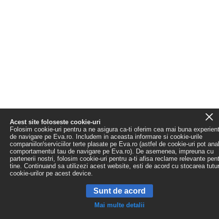
Acest site foloseste cookie-uri
Folosim cookie-uri pentru a ne asigura ca-ti oferim cea mai buna experien
de navigare pe Eva.ro. Includem in aceasta informare si cookie-urile
companiilor/serviciilor terte plasate pe Eva.ro (astfel de cookie-uri pot ana
comportamentul tau de navigare pe Eva.ro). De asemenea, impreuna cu
partenerii nostri, folosim cookie-uri pentru a-ti afisa reclame relevante pen
tine. Continuand sa utilizezi acest website, esti de acord cu stocarea tutu
cookie-urilor pe acest device.
Sunt de acord
Mai multe detalii