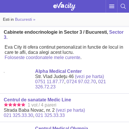
Esti in
Bucuresti »
Cabinete endocrinologie in Sector 3 / Bucuresti,
Sector
3.
Eva City iti ofera continut personalizat in functie de locul in
care te afli, daca alegi acest lucru.
Foloseste coordonatele mele curente
.
Alpha Medical Center
Str. Vlad Judeţu 46
(vezi pe harta)
0751 11.87.77
,
0724 97.02.70
,
021
326.72.23
Centrul de sanatate Medic Line
1 vot / 4 pareri
Strada Baba Novac, nr. 2
(vezi pe harta)
021 325.33.30
,
021 325.33.33
Centrul Medical Olympia