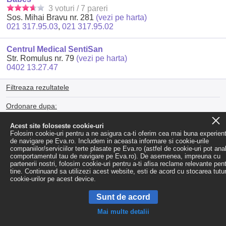
3 voturi / 7 pareri
Sos. Mihai Bravu nr. 281
(vezi pe harta)
021 317.95.03
,
021 317.95.02
Centrul Medical SentiSan
Str. Romulus nr. 79
(vezi pe harta)
0402 13.27.47
Filtreaza rezultatele
Ordonare dupa:
Popularitate
|
Alfabetic (A-Z)
|
Alfabetic (Z-A)
Acest site foloseste cookie-uri
Folosim cookie-uri pentru a ne asigura ca-ti oferim cea mai buna experien
de navigare pe Eva.ro. Includem in aceasta informare si cookie-urile
companiilor/serviciilor terte plasate pe Eva.ro (astfel de cookie-uri pot ana
comportamentul tau de navigare pe Eva.ro). De asemenea, impreuna cu
partenerii nostri, folosim cookie-uri pentru a-ti afisa reclame relevante pen
tine. Continuand sa utilizezi acest website, esti de acord cu stocarea tutu
cookie-urilor pe acest device.
Sunt de acord
Mai multe detalii