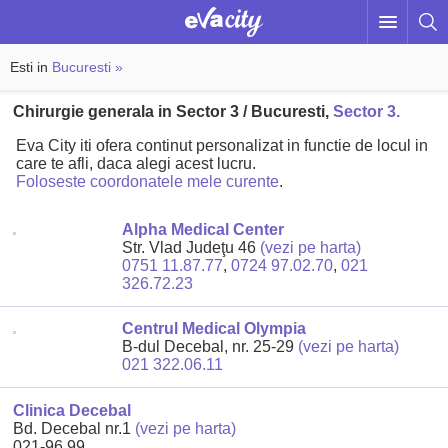
Esti in
Bucuresti »
Chirurgie generala in Sector 3 / Bucuresti,
Sector 3.
Eva City iti ofera continut personalizat in functie de locul in
care te afli, daca alegi acest lucru.
Foloseste coordonatele mele curente
.
Alpha Medical Center
Str. Vlad Judeţu 46
(vezi pe harta)
0751 11.87.77
,
0724 97.02.70
,
021
326.72.23
Centrul Medical Olympia
B-dul Decebal, nr. 25-29
(vezi pe harta)
021 322.06.11
Clinica Decebal
Bd. Decebal nr.1
(vezi pe harta)
021-96 99